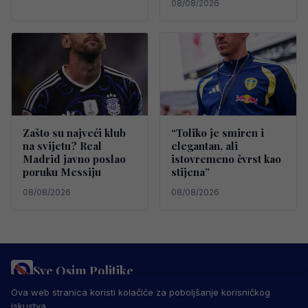
08/08/2026
Zašto su najveći klub
“Toliko je smiren i
na svijetu? Real
elegantan, ali
Madrid javno poslao
istovremeno čvrst kao
poruku Messiju
stijena”
08/08/2026
08/08/2026
Sve Osim Politike
PRAVILA PRIVATNOSTI
MARKETING
USLOVI KORIŠTENJA
Ova web stranica koristi kolačiće za poboljšanje korisničkog
IMPRESSUM
KONTAKT
iskustva.