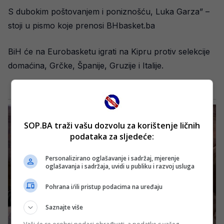
S dubokim poštovanjem i poniznošću, Luka Garza” –
stoji u pismo koje prenosi BHbasket.ba
BiH će na Eurobasketu igrati na Kipru protiv selekcije
domaćina, Grčke, Španije, Gruzije i Italije.
SOP.BA traži vašu dozvolu za korištenje ličnih
podataka za sljedeće:
Personalizirano oglašavanje i sadržaj, mjerenje
oglašavanja i sadržaja, uvidi u publiku i razvoj usluga
Pohrana i/ili pristup podacima na uređaju
Saznajte više