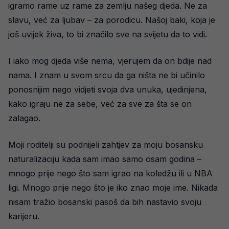
igramo rame uz rame za zemlju našeg djeda. Ne za
slavu, već za ljubav – za porodicu. Našoj baki, koja je
još uvijek živa, to bi značilo sve na svijetu da to vidi.
I iako mog djeda više nema, vjerujem da on bdije nad
nama. I znam u svom srcu da ga ništa ne bi učinilo
ponosnijim nego vidjeti svoja dva unuka, ujedinjena,
kako igraju ne za sebe, već za sve za šta se on
zalagao.
Moji roditelji su podnijeli zahtjev za moju bosansku
naturalizaciju kada sam imao samo osam godina –
mnogo prije nego što sam igrao na koledžu ili u NBA
ligi. Mnogo prije nego što je iko znao moje ime. Nikada
nisam tražio bosanski pasoš da bih nastavio svoju
karijeru.