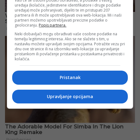
Vaši će se osobni podaci obrađivati, a podatke s vašeg
uređaja (kolačiće, jedinstvene identifikatore i druge podatke
uređaja) može pohranjivati, dijeliti te im pristupati 207
partnera ili ih može upotrebljavati ova web-lokacija. Mi i naši
partneri možemo upotrebljavati precizne podatke o
geolociranju.
Popis partnera.
Neki dobavljači mogu obrađivati vaše osobne podatke na
temelju legitimnog interesa. Ako se ne slažete s tim, u
nastavku možete upravljati svojim opcijama. Potražite vezu pri
dnu ove stranice ili na izborniku web-lokacije za upravljanje
pristankom ili povlačenje pristanka u postavkama privatnosti i
kolačića.
Pristanak
Upravljanje opcijama