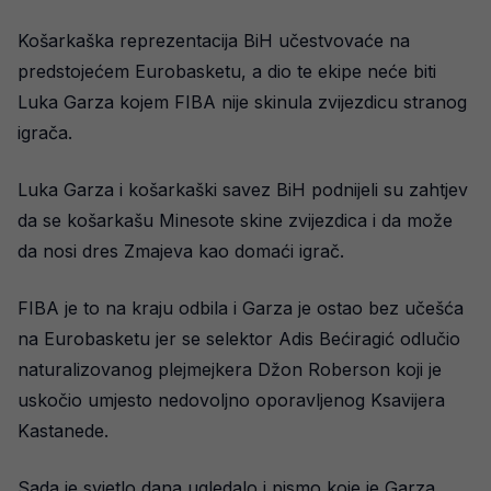
Košarkaška reprezentacija BiH učestvovaće na
predstojećem Eurobasketu, a dio te ekipe neće biti
Luka Garza kojem FIBA nije skinula zvijezdicu stranog
igrača.
Luka Garza i košarkaški savez BiH podnijeli su zahtjev
da se košarkašu Minesote skine zvijezdica i da može
da nosi dres Zmajeva kao domaći igrač.
FIBA je to na kraju odbila i Garza je ostao bez učešća
na Eurobasketu jer se selektor Adis Bećiragić odlučio
naturalizovanog plejmejkera Džon Roberson koji je
uskočio umjesto nedovoljno oporavljenog Ksavijera
Kastanede.
Sada je svjetlo dana ugledalo i pismo koje je Garza