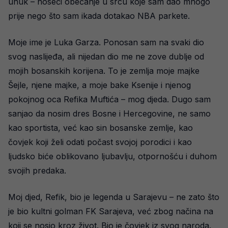
unuk – noseći obećanje u srcu koje sam dao mnogo
prije nego što sam ikada dotakao NBA parkete.
Moje ime je Luka Garza. Ponosan sam na svaki dio
svog naslijeđa, ali nijedan dio me ne zove dublje od
mojih bosanskih korijena. To je zemlja moje majke
Šejle, njene majke, a moje bake Ksenije i njenog
pokojnog oca Refika Muftića – mog djeda. Dugo sam
sanjao da nosim dres Bosne i Hercegovine, ne samo
kao sportista, već kao sin bosanske zemlje, kao
čovjek koji želi odati počast svojoj porodici i kao
ljudsko biće oblikovano ljubavlju, otpornošću i duhom
svojih predaka.
Moj djed, Refik, bio je legenda u Sarajevu – ne zato što
je bio kultni golman FK Sarajeva, već zbog načina na
koji se nosio kroz život. Bio je čovjek iz svog naroda.