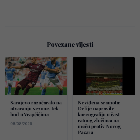
Povezane vijesti
Sarajevo razočaralo na
Neviđena sramota:
otvaranju sezone, tek
Delije napravile
bod u Vrapčićima
koreografiju u čast
ratnog zločinca na
08/08/2026
meču protiv Novog
Pazara