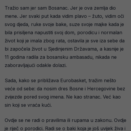
Tražio sam jer sam Bosanac. Jer je ova zemlja dio
mene. Jer svaki put kada vidim plavo – žuto, vidim oči
svog djeda, ruke svoje bake, suze svoje majke kada je
bila prisiljena napustiti svoj dom, porodicu i normalan
život koji je imala zbog rata, ostavila je sve iza sebe da
bi započela život u Sjedinjenim Državama, a kasnije je
11 godina radila za bosansku ambasadu, nikada ne
zaboravljajući odakle dolazi.
Sada, kako se približava Eurobasket, tražim nešto
veće od sebe: da nosim dres Bosne i Hercegovine bez
zvijezde pored svog imena. Ne kao stranac. Već kao
sin koji se vraća kući.
Ovdje se ne radi o pravilima ili rupama u zakonu. Ovdje
je riječ o porodici. Radi se o baki koja je još uvijek živa i