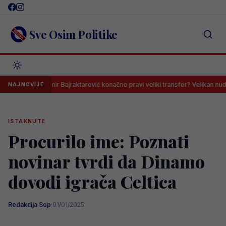
Skip
to
content
Sve Osim Politike
Esmir Bajraktarević konačno pravi veliki transfer? Velikan nudi spas bh. 
NAJNOVIJE
ISTAKNUTE
Procurilo ime: Poznati
novinar tvrdi da Dinamo
dovodi igrača Celtica
Redakcija Sop
·
01/01/2025