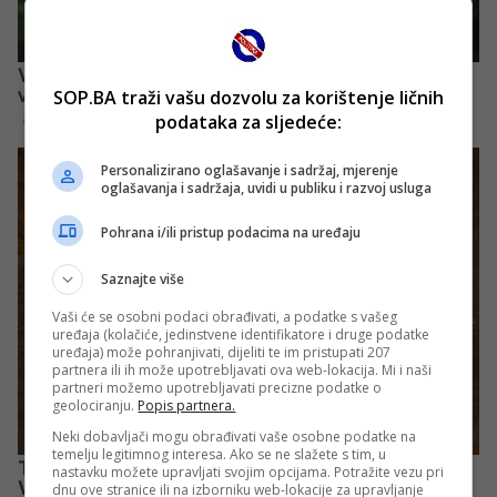
SOP.BA traži vašu dozvolu za korištenje ličnih
podataka za sljedeće:
Personalizirano oglašavanje i sadržaj, mjerenje
oglašavanja i sadržaja, uvidi u publiku i razvoj usluga
Pohrana i/ili pristup podacima na uređaju
Saznajte više
Vaši će se osobni podaci obrađivati, a podatke s vašeg
uređaja (kolačiće, jedinstvene identifikatore i druge podatke
uređaja) može pohranjivati, dijeliti te im pristupati 207
partnera ili ih može upotrebljavati ova web-lokacija. Mi i naši
partneri možemo upotrebljavati precizne podatke o
geolociranju.
Popis partnera.
Neki dobavljači mogu obrađivati vaše osobne podatke na
temelju legitimnog interesa. Ako se ne slažete s tim, u
nastavku možete upravljati svojim opcijama. Potražite vezu pri
dnu ove stranice ili na izborniku web-lokacije za upravljanje