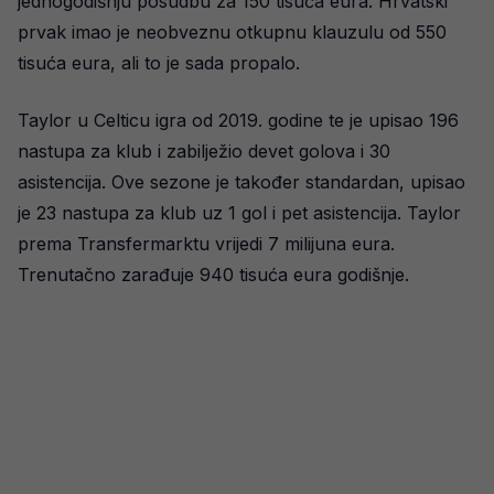
jednogodišnju posudbu za 150 tisuća eura. Hrvatski
prvak imao je neobveznu otkupnu klauzulu od 550
tisuća eura, ali to je sada propalo.
Taylor u Celticu igra od 2019. godine te je upisao 196
nastupa za klub i zabilježio devet golova i 30
asistencija. Ove sezone je također standardan, upisao
je 23 nastupa za klub uz 1 gol i pet asistencija. Taylor
prema Transfermarktu vrijedi 7 milijuna eura.
Trenutačno zarađuje 940 tisuća eura godišnje.