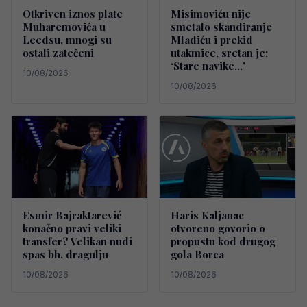
Otkriven iznos plate
Misimoviću nije
Muharemovića u
smetalo skandiranje
Leedsu, mnogi su
Mladiću i prekid
ostali zatečeni
utakmice, sretan je:
‘Stare navike…’
10/08/2026
10/08/2026
Esmir Bajraktarević
Haris Kaljanac
konačno pravi veliki
otvoreno govorio o
transfer? Velikan nudi
propustu kod drugog
spas bh. dragulju
gola Borca
10/08/2026
10/08/2026