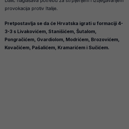
Dalić naglašava potrebu za strpljenjem i izbjegavanjem
provokacija protiv Italije.
Pretpostavlja se da će Hrvatska igrati u formaciji 4-
3-3 s Livakovićem, Stanišićem, Šutalom,
Pongračićem, Gvardiolom, Modrićem, Brozovićem,
Kovačićem, Pašalićem, Kramarićem i Sučićem.