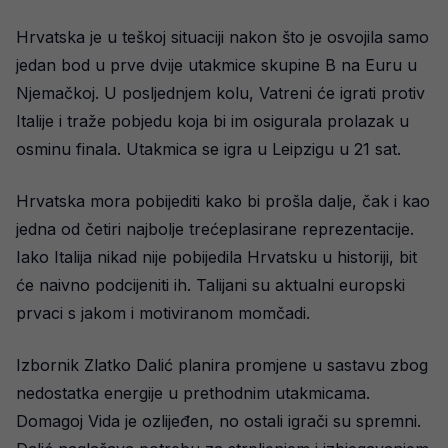
Hrvatska je u teškoj situaciji nakon što je osvojila samo
jedan bod u prve dvije utakmice skupine B na Euru u
Njemačkoj. U posljednjem kolu, Vatreni će igrati protiv
Italije i traže pobjedu koja bi im osigurala prolazak u
osminu finala. Utakmica se igra u Leipzigu u 21 sat.
Hrvatska mora pobijediti kako bi prošla dalje, čak i kao
jedna od četiri najbolje trećeplasirane reprezentacije.
Iako Italija nikad nije pobijedila Hrvatsku u historiji, bit
će naivno podcijeniti ih. Talijani su aktualni europski
prvaci s jakom i motiviranom momčadi.
Izbornik Zlatko Dalić planira promjene u sastavu zbog
nedostatka energije u prethodnim utakmicama.
Domagoj Vida je ozlijeđen, no ostali igrači su spremni.