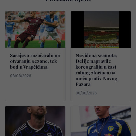
Sarajevo razočaralo na
Neviđena sramota:
otvaranju sezone, tek
Delije napravile
bod u Vrapčićima
koreografiju u čast
ratnog zločinca na
08/08/2026
meču protiv Novog
Pazara
08/08/2026