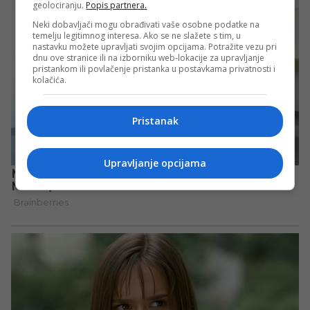
geolociranju.
Popis partnera.
Neki dobavljači mogu obrađivati vaše osobne podatke na
temelju legitimnog interesa. Ako se ne slažete s tim, u
nastavku možete upravljati svojim opcijama. Potražite vezu pri
dnu ove stranice ili na izborniku web-lokacije za upravljanje
pristankom ili povlačenje pristanka u postavkama privatnosti i
kolačića.
Pristanak
Upravljanje opcijama