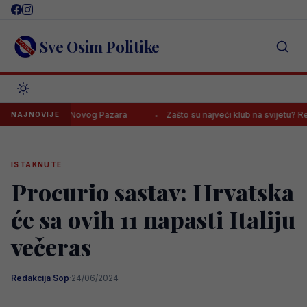
Skip
to
content
Sve Osim Politike
ču protiv Novog Pazara
Zašto su najveći klub na svijetu? Real Madr
NAJNOVIJE
ISTAKNUTE
Procurio sastav: Hrvatska
će sa ovih 11 napasti Italiju
večeras
Redakcija Sop
·
24/06/2024