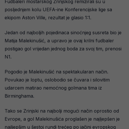
Fudbaleri mostarskog Zrinjskog remizirali su u
posljednjem kolu UEFA-ine Konferencijske lige sa
ekipom Aston Ville, rezultat je glasio 1:1.
Jedan od najboljih pojedinaca sinoćnjeg susreta bio je
Matija Malekinušić, a upravo je ovaj krilni fudbaler
postigao gol vrijedan jednog boda za svoj tim, prenosi
N1.
Pogodio je Malekinušić na spektakularan način.
Povukao je loptu, oslobodio se čuvara i silovitim
udarcem matirao nemoćnog golmana tima iz
Birminghama.
Tako se Zrinjski na najbolji mogući način oprostio od
Evrope, a gol Malekinušića proglašen je najljepšen je
najljepšim u šestoj rundi trećeg po jačini evropskog