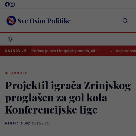
Skip
to
content
Sve Osim Politike
otkrio: “Za Kerima je bilo i bogatijih ponuda, ali..”
Alajbegović u sub
NAJNOVIJE
ISTAKNUTE
Projektil igrača Zrinjskog
proglašen za gol kola
Konferencijske lige
Redakcija Sop
·
15/12/2023