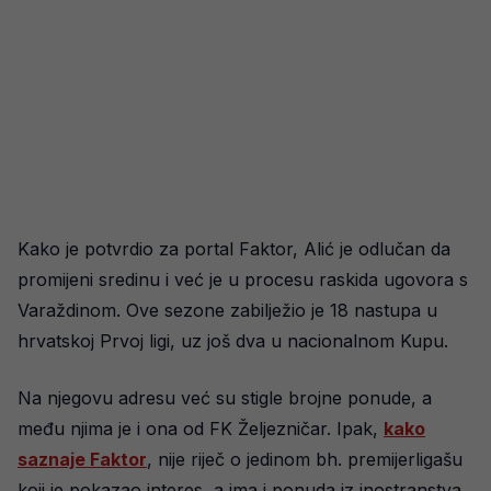
Kako je potvrdio za portal Faktor, Alić je odlučan da
promijeni sredinu i već je u procesu raskida ugovora s
Varaždinom. Ove sezone zabilježio je 18 nastupa u
hrvatskoj Prvoj ligi, uz još dva u nacionalnom Kupu.
Na njegovu adresu već su stigle brojne ponude, a
među njima je i ona od FK Željezničar. Ipak,
kako
saznaje Faktor
, nije riječ o jedinom bh. premijerligašu
koji je pokazao interes, a ima i ponuda iz inostranstva.