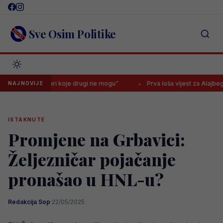
Skip
to
content
Sve Osim Politike
 “Radi stvari koje drugi ne mogu”
Prva loša vijest za Alajbegovića u 
NAJNOVIJE
ISTAKNUTE
Promjene na Grbavici:
Željezničar pojačanje
pronašao u HNL-u?
Redakcija Sop
·
22/05/2025