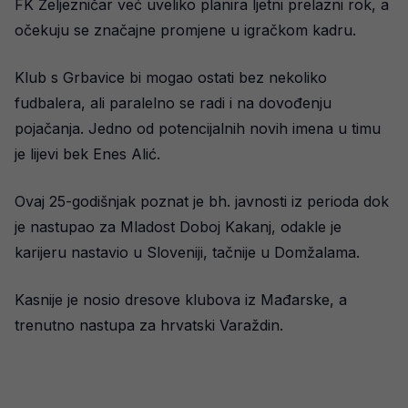
FK Željezničar već uveliko planira ljetni prelazni rok, a
očekuju se značajne promjene u igračkom kadru.
Klub s Grbavice bi mogao ostati bez nekoliko
fudbalera, ali paralelno se radi i na dovođenju
pojačanja. Jedno od potencijalnih novih imena u timu
je lijevi bek Enes Alić.
Ovaj 25-godišnjak poznat je bh. javnosti iz perioda dok
je nastupao za Mladost Doboj Kakanj, odakle je
karijeru nastavio u Sloveniji, tačnije u Domžalama.
Kasnije je nosio dresove klubova iz Mađarske, a
trenutno nastupa za hrvatski Varaždin.