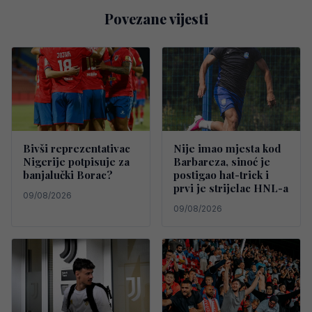
Povezane vijesti
Bivši reprezentativac
Nije imao mjesta kod
Nigerije potpisuje za
Barbareza, sinoć je
banjalučki Borac?
postigao hat-trick i
prvi je strijelac HNL-a
09/08/2026
09/08/2026