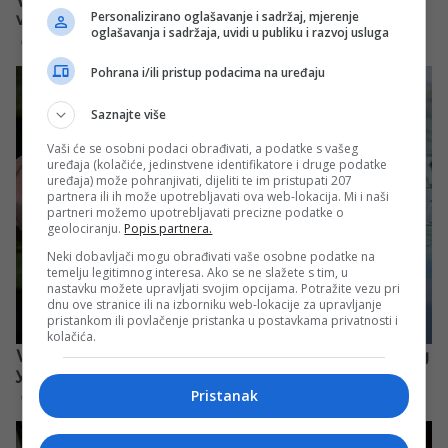
Personalizirano oglašavanje i sadržaj, mjerenje
oglašavanja i sadržaja, uvidi u publiku i razvoj usluga
Pohrana i/ili pristup podacima na uređaju
Saznajte više
Vaši će se osobni podaci obrađivati, a podatke s vašeg
uređaja (kolačiće, jedinstvene identifikatore i druge podatke
uređaja) može pohranjivati, dijeliti te im pristupati 207
partnera ili ih može upotrebljavati ova web-lokacija. Mi i naši
partneri možemo upotrebljavati precizne podatke o
geolociranju.
Popis partnera.
Neki dobavljači mogu obrađivati vaše osobne podatke na
temelju legitimnog interesa. Ako se ne slažete s tim, u
nastavku možete upravljati svojim opcijama. Potražite vezu pri
dnu ove stranice ili na izborniku web-lokacije za upravljanje
pristankom ili povlačenje pristanka u postavkama privatnosti i
kolačića.
Pristanak