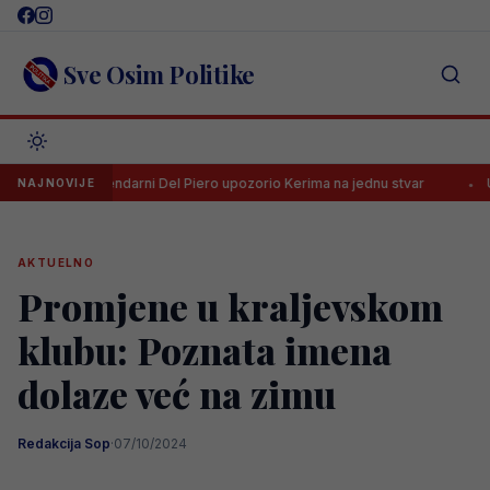
Skip
to
content
Sve Osim Politike
Legendarni Del Piero upozorio Kerima na jednu stvar
UEFA drasti
NAJNOVIJE
AKTUELNO
Promjene u kraljevskom
klubu: Poznata imena
dolaze već na zimu
Redakcija Sop
·
07/10/2024