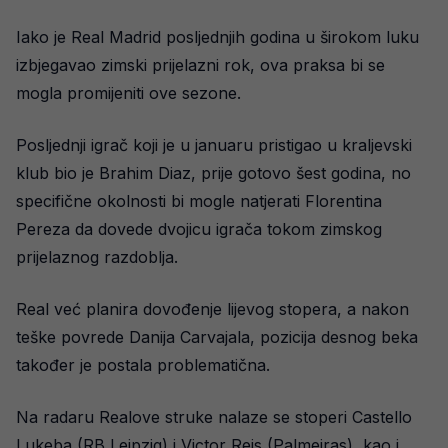
Iako je Real Madrid posljednjih godina u širokom luku
izbjegavao zimski prijelazni rok, ova praksa bi se
mogla promijeniti ove sezone.
Posljednji igrač koji je u januaru pristigao u kraljevski
klub bio je Brahim Diaz, prije gotovo šest godina, no
specifične okolnosti bi mogle natjerati Florentina
Pereza da dovede dvojicu igrača tokom zimskog
prijelaznog razdoblja.
Real već planira dovođenje lijevog stopera, a nakon
teške povrede Danija Carvajala, pozicija desnog beka
također je postala problematična.
Na radaru Realove struke nalaze se stoperi Castello
Lukeba (RB Leipzig) i Victor Reis (Palmeiras), kao i