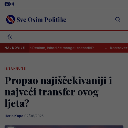
Skip
to
content
Sve Osim Politike
astanak s Realom, ishod će mnoge iznenaditi?
Kontroverzni gazda s
NAJNOVIJE
ISTAKNUTE
Propao najiščekivaniji i
najveći transfer ovog
ljeta?
Haris Kapo
·
02/08/2025