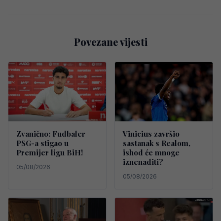
Povezane vijesti
Zvanično: Fudbaler
Vinicius završio
PSG-a stigao u
sastanak s Realom,
Premijer ligu BiH!
ishod će mnoge
iznenaditi?
05/08/2026
05/08/2026