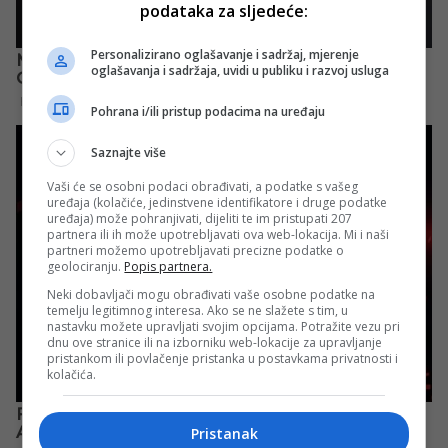
podataka za sljedeće:
Personalizirano oglašavanje i sadržaj, mjerenje
oglašavanja i sadržaja, uvidi u publiku i razvoj usluga
Pohrana i/ili pristup podacima na uređaju
Saznajte više
Vaši će se osobni podaci obrađivati, a podatke s vašeg
uređaja (kolačiće, jedinstvene identifikatore i druge podatke
uređaja) može pohranjivati, dijeliti te im pristupati 207
partnera ili ih može upotrebljavati ova web-lokacija. Mi i naši
partneri možemo upotrebljavati precizne podatke o
geolociranju.
Popis partnera.
Neki dobavljači mogu obrađivati vaše osobne podatke na
temelju legitimnog interesa. Ako se ne slažete s tim, u
nastavku možete upravljati svojim opcijama. Potražite vezu pri
dnu ove stranice ili na izborniku web-lokacije za upravljanje
pristankom ili povlačenje pristanka u postavkama privatnosti i
kolačića.
Pristanak