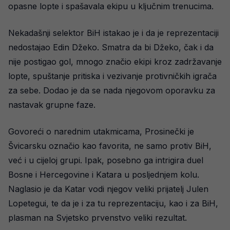
opasne lopte i spašavala ekipu u ključnim trenucima.
Nekadašnji selektor BiH istakao je i da je reprezentaciji
nedostajao Edin Džeko. Smatra da bi Džeko, čak i da
nije postigao gol, mnogo značio ekipi kroz zadržavanje
lopte, spuštanje pritiska i vezivanje protivničkih igrača
za sebe. Dodao je da se nada njegovom oporavku za
nastavak grupne faze.
Govoreći o narednim utakmicama, Prosinečki je
Švicarsku označio kao favorita, ne samo protiv BiH,
već i u cijeloj grupi. Ipak, posebno ga intrigira duel
Bosne i Hercegovine i Katara u posljednjem kolu.
Naglasio je da Katar vodi njegov veliki prijatelj Julen
Lopetegui, te da je i za tu reprezentaciju, kao i za BiH,
plasman na Svjetsko prvenstvo veliki rezultat.