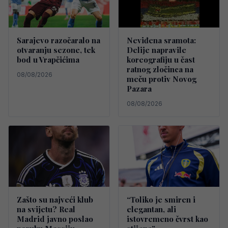
Sarajevo razočaralo na
Neviđena sramota:
otvaranju sezone, tek
Delije napravile
bod u Vrapčićima
koreografiju u čast
ratnog zločinca na
08/08/2026
meču protiv Novog
Pazara
08/08/2026
Zašto su najveći klub
“Toliko je smiren i
na svijetu? Real
elegantan, ali
Madrid javno poslao
istovremeno čvrst kao