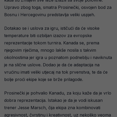
kada su Zmajevi sve teže izlazili sa svoje polovine.
Upravo zbog toga, smatra Prosinečki, osvojen bod za
Bosnu i Hercegovinu predstavlja veliki uspjeh.
Dotakao se i uslova za igru, ističući da će visoke
temperature biti ozbiljan izazov za evropske
reprezentacije tokom turnira. Kanada se, prema
njegovim riječima, mnogo lakše nosila s takvim
okolnostima jer igra u poznatom podneblju i naviknuta
je na slične uslove. Dodao je da će adaptacija na
vrućinu imati veliki utjecaj na tok prvenstva, te da će
bolje proći ekipe koje se brže prilagode.
Prosinečki je pohvalio Kanadu, za koju kaže da je vrlo
dobra reprezentacija. Istakao je da je vodi iskusan
trener Jesse Marsch, čija ekipa zna kombinovati
agresivnost, čvrstinu i kreativnost, uz nekoliko veoma