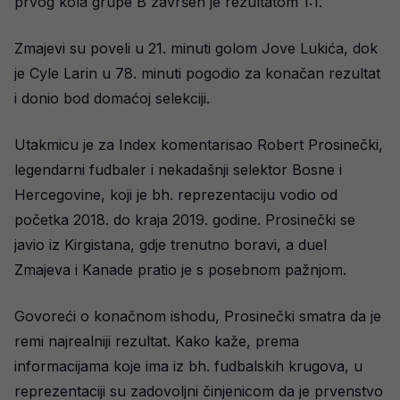
prvog kola grupe B završen je rezultatom 1:1.
Zmajevi su poveli u 21. minuti golom Jove Lukića, dok
je Cyle Larin u 78. minuti pogodio za konačan rezultat
i donio bod domaćoj selekciji.
Utakmicu je za Index komentarisao Robert Prosinečki,
legendarni fudbaler i nekadašnji selektor Bosne i
Hercegovine, koji je bh. reprezentaciju vodio od
početka 2018. do kraja 2019. godine. Prosinečki se
javio iz Kirgistana, gdje trenutno boravi, a duel
Zmajeva i Kanade pratio je s posebnom pažnjom.
Govoreći o konačnom ishodu, Prosinečki smatra da je
remi najrealniji rezultat. Kako kaže, prema
informacijama koje ima iz bh. fudbalskih krugova, u
reprezentaciji su zadovoljni činjenicom da je prvenstvo