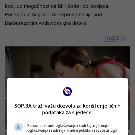
bod, uz mogućnost da BiH dođe i do pobjede.
Posebno je naglasio da reprezentacija pod
Barbarezovim vodstvom igra dobro.
SOP.BA traži vašu dozvolu za korištenje ličnih
podataka za sljedeće:
Personalizirano oglašavanje i sadržaj, mjerenje
oglašavanja i sadržaja, uvidi u publiku i razvoj usluga