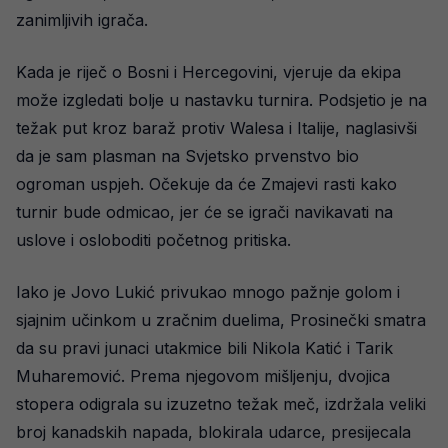
zanimljivih igrača.
Kada je riječ o Bosni i Hercegovini, vjeruje da ekipa
može izgledati bolje u nastavku turnira. Podsjetio je na
težak put kroz baraž protiv Walesa i Italije, naglasivši
da je sam plasman na Svjetsko prvenstvo bio
ogroman uspjeh. Očekuje da će Zmajevi rasti kako
turnir bude odmicao, jer će se igrači navikavati na
uslove i osloboditi početnog pritiska.
Iako je Jovo Lukić privukao mnogo pažnje golom i
sjajnim učinkom u zračnim duelima, Prosinečki smatra
da su pravi junaci utakmice bili Nikola Katić i Tarik
Muharemović. Prema njegovom mišljenju, dvojica
stopera odigrala su izuzetno težak meč, izdržala veliki
broj kanadskih napada, blokirala udarce, presijecala