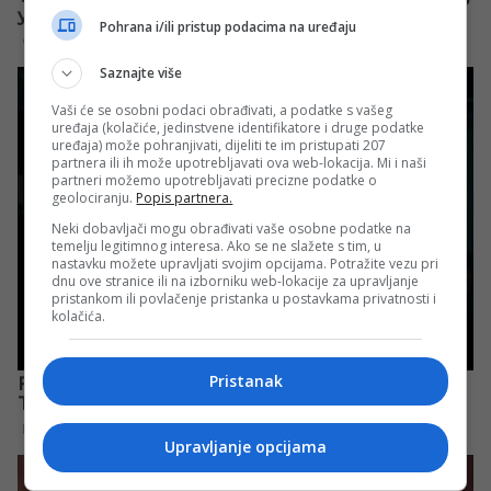
Pohrana i/ili pristup podacima na uređaju
Saznajte više
Vaši će se osobni podaci obrađivati, a podatke s vašeg
uređaja (kolačiće, jedinstvene identifikatore i druge podatke
uređaja) može pohranjivati, dijeliti te im pristupati 207
partnera ili ih može upotrebljavati ova web-lokacija. Mi i naši
partneri možemo upotrebljavati precizne podatke o
geolociranju.
Popis partnera.
Neki dobavljači mogu obrađivati vaše osobne podatke na
temelju legitimnog interesa. Ako se ne slažete s tim, u
nastavku možete upravljati svojim opcijama. Potražite vezu pri
dnu ove stranice ili na izborniku web-lokacije za upravljanje
pristankom ili povlačenje pristanka u postavkama privatnosti i
kolačića.
Pristanak
Upravljanje opcijama