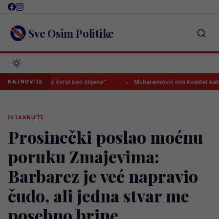
Skip
to
content
Sve Osim Politike
remeno čvrst kao stijena”
Muharemović ima kvalitet kakav posjeduju 
NAJNOVIJE
ISTAKNUTE
Prosinečki poslao moćnu
poruku Zmajevima:
Barbarez je već napravio
čudo, ali jedna stvar me
posebno brine