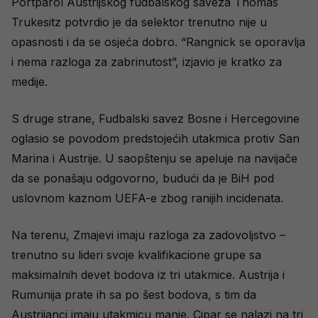
Portparol Austrijskog fudbalskog saveza Thomas
Trukesitz potvrdio je da selektor trenutno nije u
opasnosti i da se osjeća dobro. “Rangnick se oporavlja
i nema razloga za zabrinutost”, izjavio je kratko za
medije.
S druge strane, Fudbalski savez Bosne i Hercegovine
oglasio se povodom predstojećih utakmica protiv San
Marina i Austrije. U saopštenju se apeluje na navijače
da se ponašaju odgovorno, budući da je BiH pod
uslovnom kaznom UEFA-e zbog ranijih incidenata.
Na terenu, Zmajevi imaju razloga za zadovoljstvo –
trenutno su lideri svoje kvalifikacione grupe sa
maksimalnih devet bodova iz tri utakmice. Austrija i
Rumunija prate ih sa po šest bodova, s tim da
Austrijanci imaju utakmicu manje. Cipar se nalazi na tri