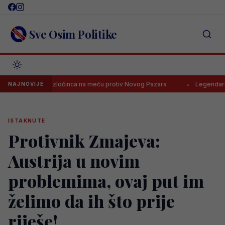
Skip
to
content
Sve Osim Politike
ratnog zločinca na meču protiv Novog Pazara
Legendarni Del Piero 
NAJNOVIJE
ISTAKNUTE
Protivnik Zmajeva:
Austrija u novim
problemima, ovaj put im
želimo da ih što prije
riješe!