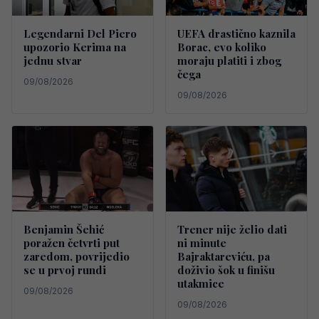
Legendarni Del Piero
UEFA drastično kaznila
upozorio Kerima na
Borac, evo koliko
jednu stvar
moraju platiti i zbog
čega
09/08/2026
09/08/2026
Benjamin Šehić
Trener nije želio dati
poražen četvrti put
ni minute
zaredom, povrijedio
Bajraktareviću, pa
se u prvoj rundi
doživio šok u finišu
utakmice
09/08/2026
09/08/2026