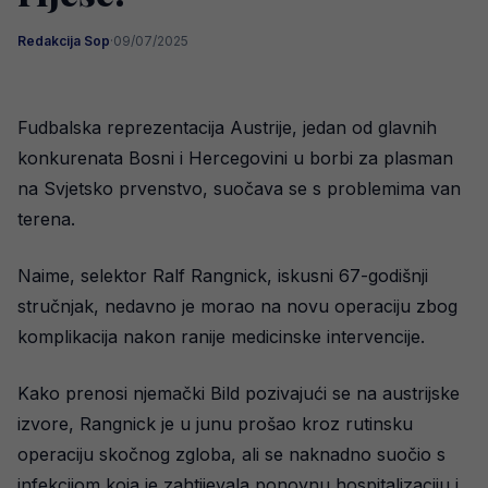
Redakcija Sop
·
09/07/2025
Fudbalska reprezentacija Austrije, jedan od glavnih
konkurenata Bosni i Hercegovini u borbi za plasman
na Svjetsko prvenstvo, suočava se s problemima van
terena.
Naime, selektor Ralf Rangnick, iskusni 67-godišnji
stručnjak, nedavno je morao na novu operaciju zbog
komplikacija nakon ranije medicinske intervencije.
Kako prenosi njemački Bild pozivajući se na austrijske
izvore, Rangnick je u junu prošao kroz rutinsku
operaciju skočnog zgloba, ali se naknadno suočio s
infekcijom koja je zahtijevala ponovnu hospitalizaciju i