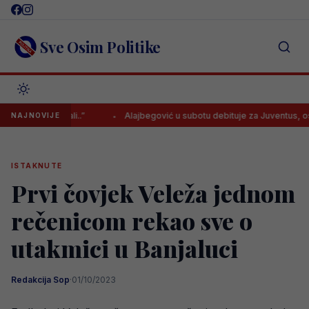
Skip
to
content
Sve Osim Politike
onuda, ali..”
Alajbegović u subotu debituje za Juventus, osiguran 
NAJNOVIJE
ISTAKNUTE
Prvi čovjek Veleža jednom
rečenicom rekao sve o
utakmici u Banjaluci
Redakcija Sop
·
01/10/2023