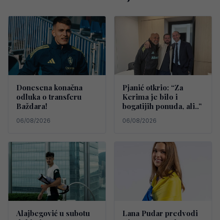
Donesena konačna
Pjanić otkrio: “Za
odluka o transferu
Kerima je bilo i
Baždara!
bogatijih ponuda, ali..”
06/08/2026
06/08/2026
Alajbegović u subotu
Lana Pudar predvodi