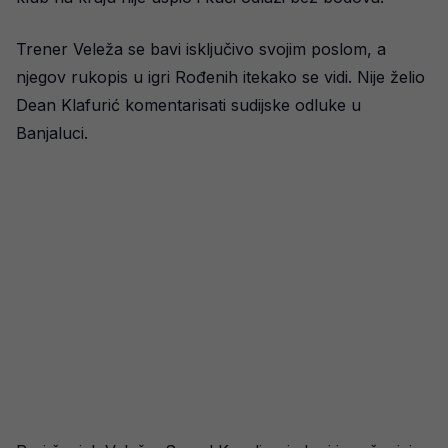
Trener Veleža se bavi isključivo svojim poslom, a
njegov rukopis u igri Rođenih itekako se vidi. Nije želio
Dean Klafurić komentarisati sudijske odluke u
Banjaluci.