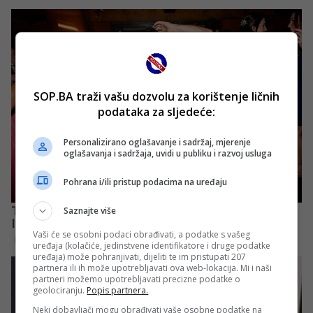
SOP.BA traži vašu dozvolu za korištenje ličnih
podataka za sljedeće:
Personalizirano oglašavanje i sadržaj, mjerenje
oglašavanja i sadržaja, uvidi u publiku i razvoj usluga
Pohrana i/ili pristup podacima na uređaju
Saznajte više
Vaši će se osobni podaci obrađivati, a podatke s vašeg
uređaja (kolačiće, jedinstvene identifikatore i druge podatke
uređaja) može pohranjivati, dijeliti te im pristupati 207
partnera ili ih može upotrebljavati ova web-lokacija. Mi i naši
partneri možemo upotrebljavati precizne podatke o
geolociranju.
Popis partnera.
Neki dobavljači mogu obrađivati vaše osobne podatke na