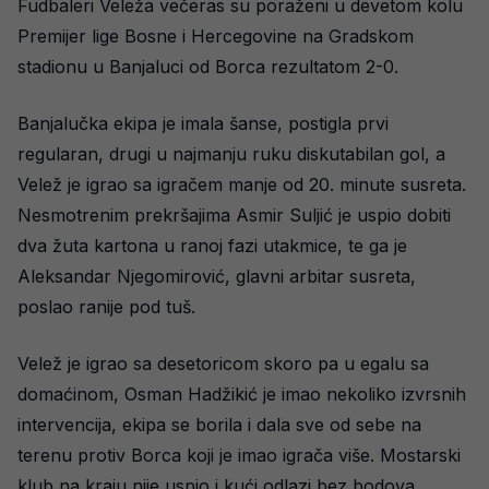
Fudbaleri Veleža večeras su poraženi u devetom kolu
Premijer lige Bosne i Hercegovine na Gradskom
stadionu u Banjaluci od Borca rezultatom 2-0.
Banjalučka ekipa je imala šanse, postigla prvi
regularan, drugi u najmanju ruku diskutabilan gol, a
Velež je igrao sa igračem manje od 20. minute susreta.
Nesmotrenim prekršajima Asmir Suljić je uspio dobiti
dva žuta kartona u ranoj fazi utakmice, te ga je
Aleksandar Njegomirović, glavni arbitar susreta,
poslao ranije pod tuš.
Velež je igrao sa desetoricom skoro pa u egalu sa
domaćinom, Osman Hadžikić je imao nekoliko izvrsnih
intervencija, ekipa se borila i dala sve od sebe na
terenu protiv Borca koji je imao igrača više. Mostarski
klub na kraju nije uspio i kući odlazi bez bodova.