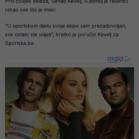
Prvi čovjek Veleža, Senad Kevelj, u jednoj je rečenici
rekao sve što je imao:
“U sportskom dijelu svoje ekipe sam prezadovoljan,
sve ostalo ste vidjeli”, kratko je poručio Kevelj za
Sportske.ba