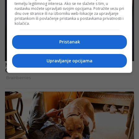
temelju legitimnog interesa. Ako se ne slažete s tim, u
nastavku možete upravljati svojim opcijama. Potražite vezu pri
dnu ove stranice ili na izborniku web-lokacije za upravljanje
pristankom ili povlačenje pristanka u postavkama privatnosti i
kolačića.
Pristanak
Upravljanje opcijama