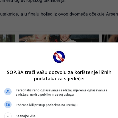
zoni elitnog evropskog takmičenja.
 utakmice, a u finalu boljeg iz ovog dvomeča očekuje Arsen
SOP.BA traži vašu dozvolu za korištenje ličnih
podataka za sljedeće:
Personalizirano oglašavanje i sadržaj, mjerenje oglašavanja i
sadržaja, uvidi u publiku i razvoj usluga
Pohrana i/ili pristup podacima na uređaju
Saznajte više