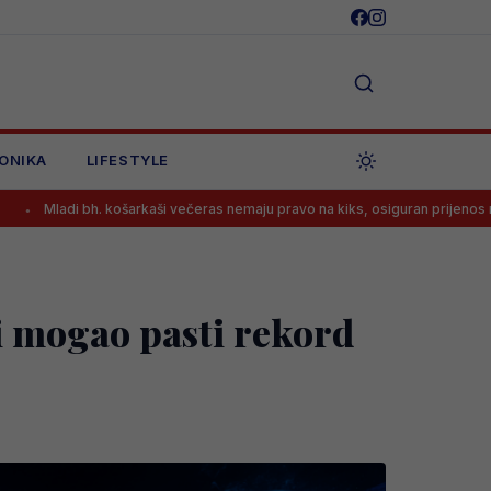
ONIKA
LIFESTYLE
šarkaši večeras nemaju pravo na kiks, osiguran prijenos meča!
Novo
 mogao pasti rekord