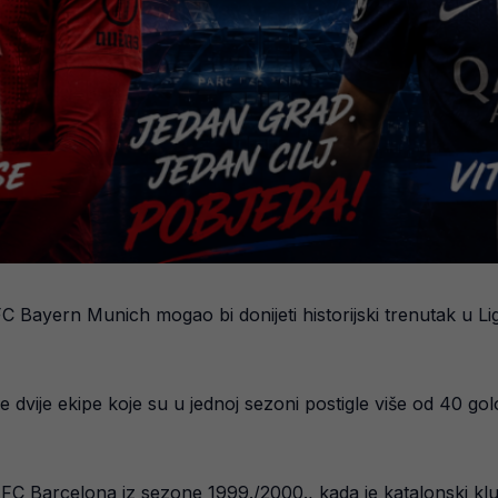
 Bayern Munich mogao bi donijeti historijski trenutak u Ligi
 se dvije ekipe koje su u jednoj sezoni postigle više od 40 
ži FC Barcelona iz sezone 1999./2000., kada je katalonski kl