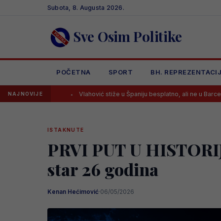
Skip
Subota, 8. Augusta 2026.
to
content
Sve Osim Politike
POČETNA
SPORT
BH. REPREZENTACI
Vlahović stiže u Španiju besplatno, ali ne u Barcelonu
Arsena
NAJNOVIJE
ISTAKNUTE
PRVI PUT U HISTORIJI
star 26 godina
Kenan Hećimović
·
06/05/2026