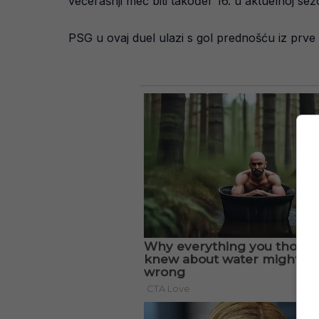
večerašnji meč biti također 16. u aktuelnoj se
PSG u ovaj duel ulazi s gol prednošću iz prve