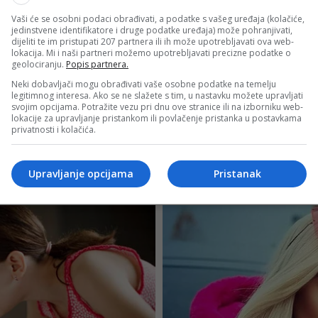
Vaši će se osobni podaci obrađivati, a podatke s vašeg uređaja (kolačiće,
jedinstvene identifikatore i druge podatke uređaja) može pohranjivati,
dijeliti te im pristupati 207 partnera ili ih može upotrebljavati ova web-
lokacija. Mi i naši partneri možemo upotrebljavati precizne podatke o
geolociranju.
Popis partnera.
Neki dobavljači mogu obrađivati vaše osobne podatke na temelju
legitimnog interesa. Ako se ne slažete s tim, u nastavku možete upravljati
svojim opcijama. Potražite vezu pri dnu ove stranice ili na izborniku web-
lokacije za upravljanje pristankom ili povlačenje pristanka u postavkama
privatnosti i kolačića.
Upravljanje opcijama
Pristanak