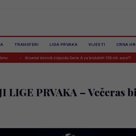
JA
TRANSFERI
LIGA PRVAKA
VIJESTI
CRNA HR
l dovodi zvijezdu Serie A za brutalnih 138 mil. eura?!
Mladi bh. ko
 LIGE PRVAKA – Večeras bi