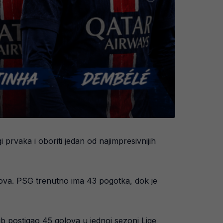
 prvaka i oboriti jedan od najimpresivnijih
golova. PSG trenutno ima 43 pogotka, dok je
ub postigao 45 golova u jednoj sezoni Lige