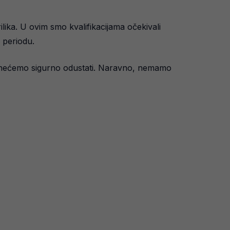
lika. U ovim smo kvalifikacijama očekivali
 periodu.
 Mi nećemo sigurno odustati. Naravno, nemamo