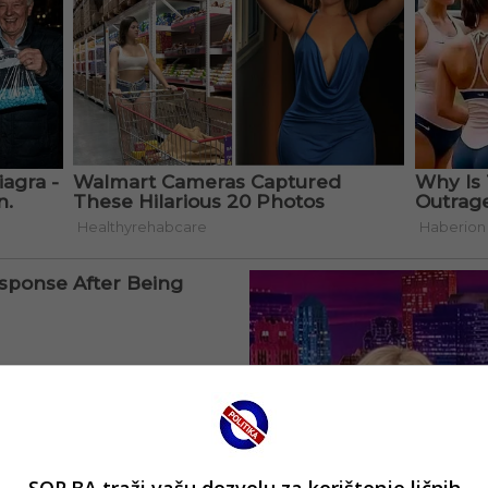
SOP.BA traži vašu dozvolu za korištenje ličnih