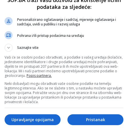
podataka za sljedeće:
Personalizirano oglašavanje i sadržaj, mjerenje oglašavanja i
sadržaja, uvidi u publiku i razvoj usluga
Pohrana i/ili pristup podacima na uređaju
Saznajte više
Vaši će se osobni podaci obrađivati, a podatke s vašeg uređaja (kolačiće,
jedinstvene identifikatore i druge podatke uređaja) može pohranjivati,
dijeliti te im pristupati 207 partnera ili ih može upotrebljavati ova web-
lokacija. Mi i naši partneri možemo upotrebljavati precizne podatke o
geolociranju.
Popis partnera.
Neki dobavljači mogu obrađivati vaše osobne podatke na temelju
legitimnog interesa. Ako se ne slažete s tim, u nastavku možete upravljati
svojim opcijama. Potražite vezu pri dnu ove stranice ili na izborniku web-
lokacije za upravljanje pristankom ili povlačenje pristanka u postavkama
privatnosti i kolačića.
Upravljanje opcijama
Pristanak