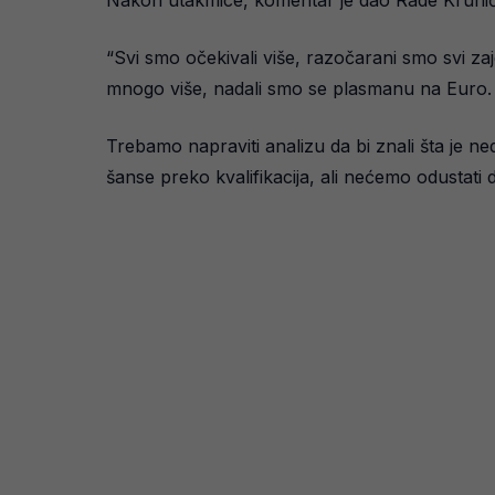
Nakon utakmice, komentar je dao Rade Krunić,
“Svi smo očekivali više, razočarani smo svi za
mnogo više, nadali smo se plasmanu na Euro. Mi
Trebamo napraviti analizu da bi znali šta je 
šanse preko kvalifikacija, ali nećemo odustati