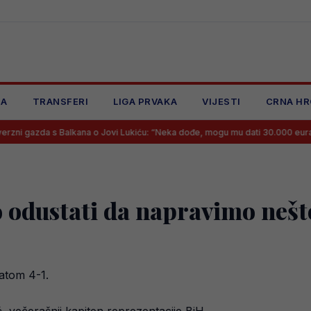
JA
TRANSFERI
LIGA PRVAKA
VIJESTI
CRNA HR
 Balkana o Jovi Lukiću: “Neka dođe, mogu mu dati 30.000 eura mjesečno, vi
odustati da napravimo nešto
atom 4-1.