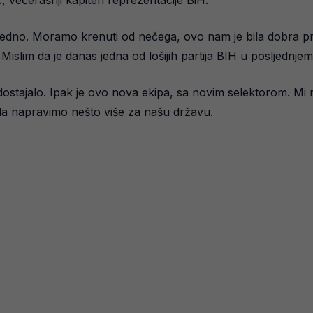
 večerašnji kapiten reprezentacije BiH.
jedno. Moramo krenuti od nečega, ovo nam je bila dobra pri
slim da je danas jedna od lošijih partija BIH u posljednjem
nedostajalo. Ipak je ovo nova ekipa, sa novim selektorom.
 da napravimo nešto više za našu državu.