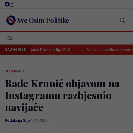
Skip
to
content
Sve Osim Politike
 stigao u Premijer ligu BiH!
Vinicius završio sastanak s Realom, i
NAJNOVIJE
ISTAKNUTE
Rade Krunić objavom na
Instagramu razbjesnio
navijače
Redakcija Sop
·
16/10/2024