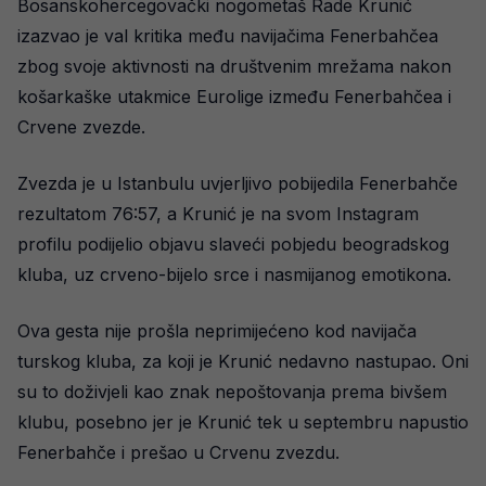
Bosanskohercegovački nogometaš Rade Krunić
izazvao je val kritika među navijačima Fenerbahčea
zbog svoje aktivnosti na društvenim mrežama nakon
košarkaške utakmice Eurolige između Fenerbahčea i
Crvene zvezde.
Zvezda je u Istanbulu uvjerljivo pobijedila Fenerbahče
rezultatom 76:57, a Krunić je na svom Instagram
profilu podijelio objavu slaveći pobjedu beogradskog
kluba, uz crveno-bijelo srce i nasmijanog emotikona.
Ova gesta nije prošla neprimijećeno kod navijača
turskog kluba, za koji je Krunić nedavno nastupao. Oni
su to doživjeli kao znak nepoštovanja prema bivšem
klubu, posebno jer je Krunić tek u septembru napustio
Fenerbahče i prešao u Crvenu zvezdu.