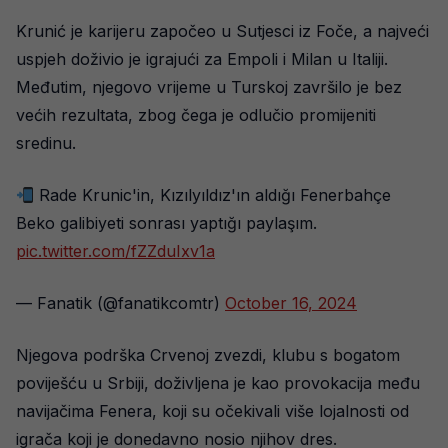
Krunić je karijeru započeo u Sutjesci iz Foče, a najveći
uspjeh doživio je igrajući za Empoli i Milan u Italiji.
Međutim, njegovo vrijeme u Turskoj završilo je bez
većih rezultata, zbog čega je odlučio promijeniti
sredinu.
Rade Krunic'in, Kızılyıldız'ın aldığı Fenerbahçe
Beko galibiyeti sonrası yaptığı paylaşım.
pic.twitter.com/fZZduIxv1a
— Fanatik (@fanatikcomtr)
October 16, 2024
Njegova podrška Crvenoj zvezdi, klubu s bogatom
poviješću u Srbiji, doživljena je kao provokacija među
navijačima Fenera, koji su očekivali više lojalnosti od
igrača koji je donedavno nosio njihov dres.