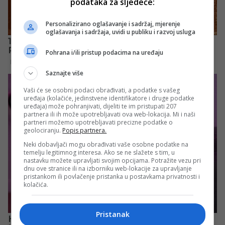
podataka za sljedeće:
Personalizirano oglašavanje i sadržaj, mjerenje
oglašavanja i sadržaja, uvidi u publiku i razvoj usluga
Pohrana i/ili pristup podacima na uređaju
Saznajte više
Vaši će se osobni podaci obrađivati, a podatke s vašeg
uređaja (kolačiće, jedinstvene identifikatore i druge podatke
uređaja) može pohranjivati, dijeliti te im pristupati 207
partnera ili ih može upotrebljavati ova web-lokacija. Mi i naši
partneri možemo upotrebljavati precizne podatke o
geolociranju.
Popis partnera.
Neki dobavljači mogu obrađivati vaše osobne podatke na
temelju legitimnog interesa. Ako se ne slažete s tim, u
nastavku možete upravljati svojim opcijama. Potražite vezu pri
dnu ove stranice ili na izborniku web-lokacije za upravljanje
pristankom ili povlačenje pristanka u postavkama privatnosti i
kolačića.
Pristanak