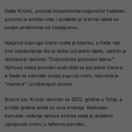
Rade Krunić, poznati bosanskohercegovački fudbaler,
ponovo je postao otac i podijelio je srećne vijesti sa
svojim pratiocima na Instagramu.
Njegova supruga Ivana rodila je kćerku, a Rade nije
krio oduševljenje što je dobio još jedno dijete, nježno je
dočekavši riječima: “Dobrodošla princezo tatina.”
Njihovoj maloj porodici pridružila se još jedna članica,
a Rade se zahvalio svojoj supruzi Ivani, nazvavši je
“mamica” i izražavajući ponos.
Bračni par Krunić vjenčao se 2022. godine u Srbiji, a
prošle godine dobili su sina Andreja. Radostan
trenutak rođenja njihove kćerke sada je dodatno
upotpunio sreću u njihovoj porodici.