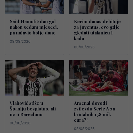
Said Hamulić dao gol
Kerim danas debituje
nakon sedam mjeseci,
za Juventus, evo gdje
pa najavio bolje dane
gledati utakmicu i
kada
08/08/2026
08/08/2026
Vlahović stiže u
Arsenal dovodi
Španiju besplatno, ali
zvijezdu Serie A za
ne u Barcelonu
brutalnih 138 mil.
eura?!
08/08/2026
08/08/2026