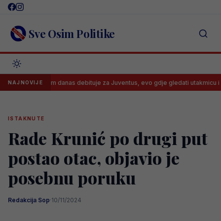
Skip
to
content
Sve Osim Politike
Kerim danas debituje za Juventus, evo gdje gledati utakmicu i kada
NAJNOVIJE
ISTAKNUTE
Rade Krunić po drugi put
postao otac, objavio je
posebnu poruku
Redakcija Sop
·
10/11/2024