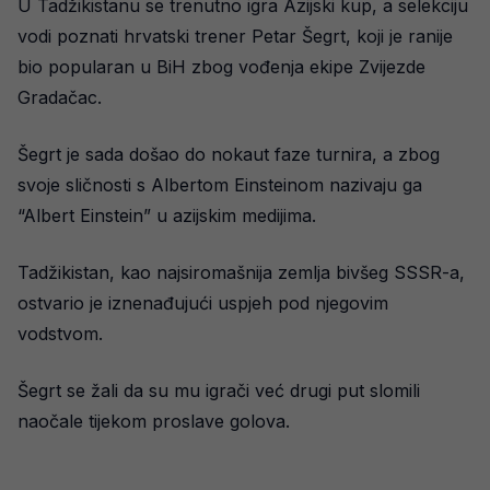
U Tadžikistanu se trenutno igra Azijski kup, a selekciju
vodi poznati hrvatski trener Petar Šegrt, koji je ranije
bio popularan u BiH zbog vođenja ekipe Zvijezde
Gradačac.
Šegrt je sada došao do nokaut faze turnira, a zbog
svoje sličnosti s Albertom Einsteinom nazivaju ga
“Albert Einstein” u azijskim medijima.
Tadžikistan, kao najsiromašnija zemlja bivšeg SSSR-a,
ostvario je iznenađujući uspjeh pod njegovim
vodstvom.
Šegrt se žali da su mu igrači već drugi put slomili
naočale tijekom proslave golova.