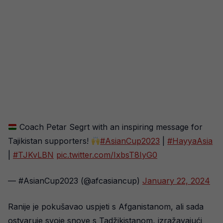
Coach Petar Segrt with an inspiring message for
Tajikistan supporters!
#AsianCup2023
|
#HayyaAsia
|
#TJKvLBN
pic.twitter.com/IxbsT8IyG0
— #AsianCup2023 (@afcasiancup)
January 22, 2024
Ranije je pokušavao uspjeti s Afganistanom, ali sada
ostvaruje svoje snove s Tadžikistanom, izražavajući