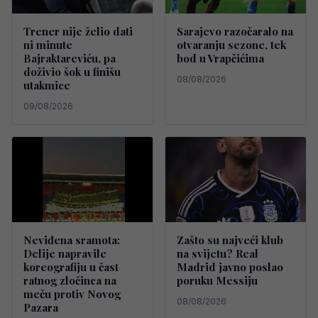
Trener nije želio dati
Sarajevo razočaralo na
ni minute
otvaranju sezone, tek
Bajraktareviću, pa
bod u Vrapčićima
doživio šok u finišu
08/08/2026
utakmice
09/08/2026
Neviđena sramota:
Zašto su najveći klub
Delije napravile
na svijetu? Real
koreografiju u čast
Madrid javno poslao
ratnog zločinca na
poruku Messiju
meču protiv Novog
08/08/2026
Pazara