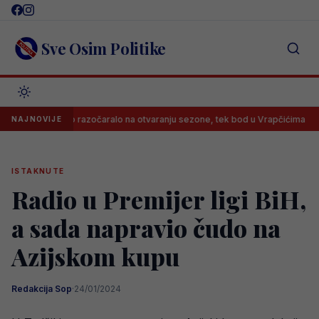
Skip
to
content
Sve Osim Politike
arajevo razočaralo na otvaranju sezone, tek bod u Vrapčićima
Nev
NAJNOVIJE
ISTAKNUTE
Radio u Premijer ligi BiH,
a sada napravio čudo na
Azijskom kupu
Redakcija Sop
·
24/01/2024