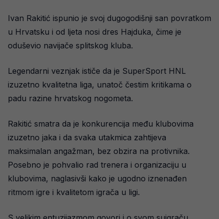
Ivan Rakitić ispunio je svoj dugogodišnji san povratkom
u Hrvatsku i od ljeta nosi dres Hajduka, čime je
oduševio navijače splitskog kluba.
Legendarni veznjak ističe da je SuperSport HNL
izuzetno kvalitetna liga, unatoč čestim kritikama o
padu razine hrvatskog nogometa.
Rakitić smatra da je konkurencija među klubovima
izuzetno jaka i da svaka utakmica zahtijeva
maksimalan angažman, bez obzira na protivnika.
Posebno je pohvalio rad trenera i organizaciju u
klubovima, naglasivši kako je ugodno iznenađen
ritmom igre i kvalitetom igrača u ligi.
S velikim entuzijazmom govori i o svom suigraču