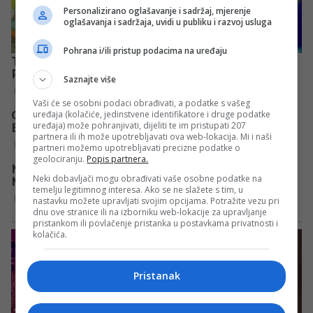
Personalizirano oglašavanje i sadržaj, mjerenje
oglašavanja i sadržaja, uvidi u publiku i razvoj usluga
Pohrana i/ili pristup podacima na uređaju
Saznajte više
Vaši će se osobni podaci obrađivati, a podatke s vašeg
uređaja (kolačiće, jedinstvene identifikatore i druge podatke
uređaja) može pohranjivati, dijeliti te im pristupati 207
partnera ili ih može upotrebljavati ova web-lokacija. Mi i naši
partneri možemo upotrebljavati precizne podatke o
geolociranju.
Popis partnera.
Neki dobavljači mogu obrađivati vaše osobne podatke na
temelju legitimnog interesa. Ako se ne slažete s tim, u
nastavku možete upravljati svojim opcijama. Potražite vezu pri
dnu ove stranice ili na izborniku web-lokacije za upravljanje
pristankom ili povlačenje pristanka u postavkama privatnosti i
kolačića.
Pristanak