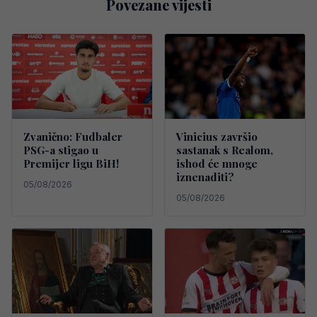
Povezane vijesti
Zvanično: Fudbaler
Vinicius završio
PSG-a stigao u
sastanak s Realom,
Premijer ligu BiH!
ishod će mnoge
iznenaditi?
05/08/2026
05/08/2026