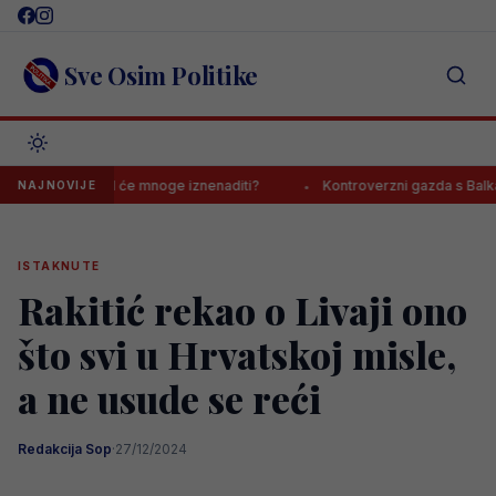
Skip
to
content
Sve Osim Politike
alom, ishod će mnoge iznenaditi?
Kontroverzni gazda s Balkana o J
NAJNOVIJE
ISTAKNUTE
Rakitić rekao o Livaji ono
što svi u Hrvatskoj misle,
a ne usude se reći
Redakcija Sop
·
27/12/2024