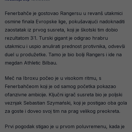
Fenerbahče je gostovao Rangersu u revanš utakmici
osmine finala Evropske lige, pokušavajući nadoknaditi
zaostatak iz prvog susreta, koji je škotski tim dobio
rezultatom 3:1. Turski gigant je odigrao hrabru
utakmicu i uspio anulirati prednost protivnika, odvevši
duel u produžetke. Tamo je bio bolji Rangers i ide na
megdan Athletic Bilbau.
Meč na Ibroxu počeo je u visokom ritmu, s
Fenerbahčeom koji je od samog početka pokazao
ofanzivne ambicije. Ključni igrač susreta bio je poljski
veznjak Sebastian Szymański, koji je postigao oba gola
za goste i doveo svoj tim na prag velikog preokreta.
Prvi pogodak stigao je u prvom poluvremenu, kada je