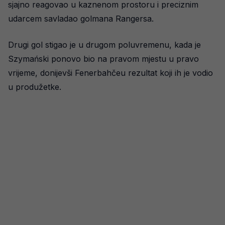
sjajno reagovao u kaznenom prostoru i preciznim
udarcem savladao golmana Rangersa.
Drugi gol stigao je u drugom poluvremenu, kada je
Szymański ponovo bio na pravom mjestu u pravo
vrijeme, donijevši Fenerbahčeu rezultat koji ih je vodio
u produžetke.