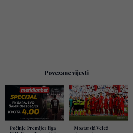
Povezane vijesti
Počinje Premijer liga
Mostarski Velež