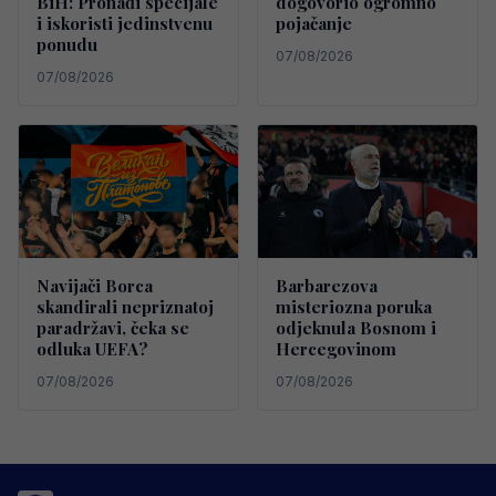
BiH: Pronađi specijale
dogovorio ogromno
i iskoristi jedinstvenu
pojačanje
ponudu
07/08/2026
07/08/2026
Navijači Borca
Barbarezova
skandirali nepriznatoj
misteriozna poruka
paradržavi, čeka se
odjeknula Bosnom i
odluka UEFA?
Hercegovinom
07/08/2026
07/08/2026