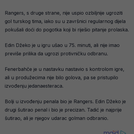
Rangers, s druge strane, nije uspio ozbiljnije ugroziti
gol turskog tima, iako su u završnici regularnog dijela
pokušali doći do pogotka koji bi riješio pitanje prolaska.
Edin Džeko je u igru ušao u 75. minuti, ali nije imao
previše prilika da ugrozi protivničku odbranu.
Fenerbahče je u nastavku nastavio s kontrolom igre,
ali u produžecima nije bilo golova, pa se pristupilo
izvođenju jedanaesteraca.
Bolji u izvođenju penala bio je Rangers. Edin Džeko je
drugi šutirao penal i bio je precizan. Tadić je najprije
šutirao, ali je njegov udarac golman odbranio.