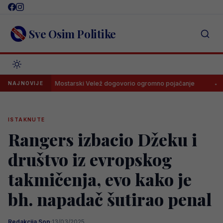
Skip
to
content
Sve Osim Politike
u
Mostarski Velež dogovorio ogromno pojačanje
Navijači
NAJNOVIJE
ISTAKNUTE
Rangers izbacio Džeku i
društvo iz evropskog
takmičenja, evo kako je
bh. napadač šutirao penal
Redakcija Sop
·
13/03/2025