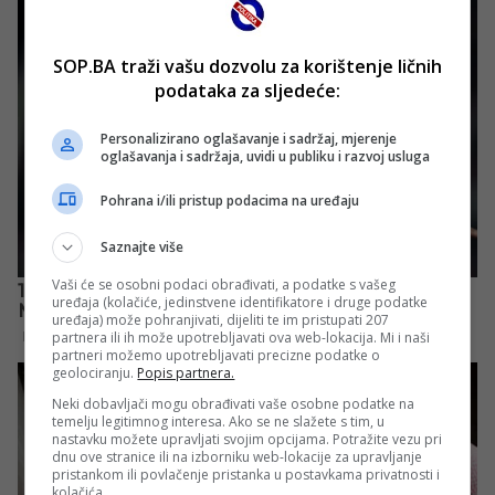
SOP.BA traži vašu dozvolu za korištenje ličnih
podataka za sljedeće:
Personalizirano oglašavanje i sadržaj, mjerenje
oglašavanja i sadržaja, uvidi u publiku i razvoj usluga
Pohrana i/ili pristup podacima na uređaju
Saznajte više
Vaši će se osobni podaci obrađivati, a podatke s vašeg
uređaja (kolačiće, jedinstvene identifikatore i druge podatke
uređaja) može pohranjivati, dijeliti te im pristupati 207
partnera ili ih može upotrebljavati ova web-lokacija. Mi i naši
partneri možemo upotrebljavati precizne podatke o
geolociranju.
Popis partnera.
Neki dobavljači mogu obrađivati vaše osobne podatke na
temelju legitimnog interesa. Ako se ne slažete s tim, u
nastavku možete upravljati svojim opcijama. Potražite vezu pri
dnu ove stranice ili na izborniku web-lokacije za upravljanje
pristankom ili povlačenje pristanka u postavkama privatnosti i
kolačića.