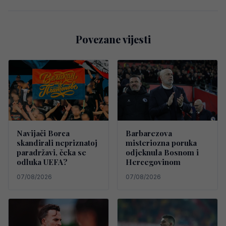
Povezane vijesti
Navijači Borca
Barbarezova
skandirali nepriznatoj
misteriozna poruka
paradržavi, čeka se
odjeknula Bosnom i
odluka UEFA?
Hercegovinom
07/08/2026
07/08/2026