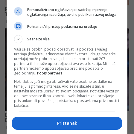
Personalizirano oglašavanje i sadržaj, mjerenje
oglašavanja i sadržaja, uvidi u publiku i razvoj usluga
Pohrana i/ili pristup podacima na uređaju
Saznajte više
Vaši će se osobni podaci obrađivati, a podatke s vašeg
uređaja (kolačiće, jedinstvene identifikatore i druge podatke
uređaja) može pohranjivati, dijeliti te im pristupati 207
partnera ili ih može upotrebljavati ova web-lokacija. Mi i naši
partneri možemo upotrebljavati precizne podatke o
geolociranju.
Popis partnera.
Neki dobavljači mogu obrađivati vaše osobne podatke na
temelju legitimnog interesa. Ako se ne slažete s tim, u
nastavku možete upravljati svojim opcijama. Potražite vezu pri
dnu ove stranice ili na izborniku web-lokacije za upravljanje
pristankom ili povlačenje pristanka u postavkama privatnosti i
kolačića.
Pristanak