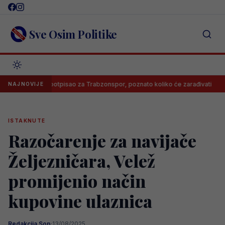
Skip
to
content
Sve Osim Politike
Salah potpisao za Trabzonspor, poznato koliko će zarađivati
Poz
NAJNOVIJE
ISTAKNUTE
Razočarenje za navijače
Željezničara, Velež
promijenio način
kupovine ulaznica
Redakcija Sop
·
13/08/2025