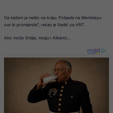
Da kažem ja nešto na kraju. Pobjeda na Wembleyu
sve bi promijenila”, rekao je Nedić za HRT.
Ako može Srbija, mogu i Albanci…