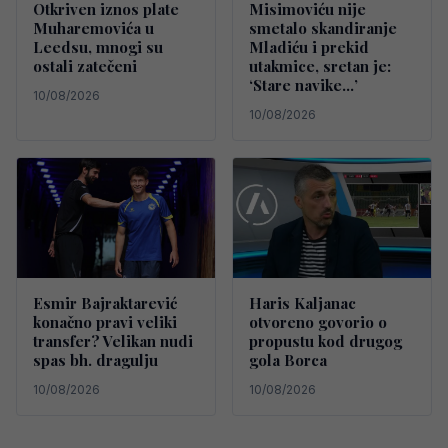
Otkriven iznos plate
Misimoviću nije
Muharemovića u
smetalo skandiranje
Leedsu, mnogi su
Mladiću i prekid
ostali zatečeni
utakmice, sretan je:
‘Stare navike…’
10/08/2026
10/08/2026
Esmir Bajraktarević
Haris Kaljanac
konačno pravi veliki
otvoreno govorio o
transfer? Velikan nudi
propustu kod drugog
spas bh. dragulju
gola Borca
10/08/2026
10/08/2026