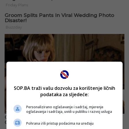
SOP.BA traži vašu dozvolu za korištenje ličnih
podataka za sljedeće:
Personalizirano oglašavanje i sadržaj, mjerenje
oglašavanja i sadržaja, uvidi u publiku i razvoj usluga
Pohrana i/ili pristup podacima na uređaju