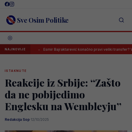
Skip
to
content
Sve Osim Politike
navike…’
Esmir Bajraktarević konačno pravi veliki transfer? Velikan 
NAJNOVIJE
ISTAKNUTE
Reakcije iz Srbije: “Zašto
da ne pobijedimo
Englesku na Wembleyju”
Redakcija Sop
·
12/10/2025