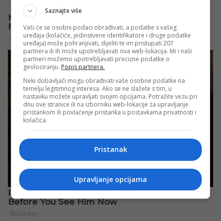
Saznajte više
Vaši će se osobni podaci obrađivati, a podatke s vašeg
uređaja (kolačiće, jedinstvene identifikatore i druge podatke
uređaja) može pohranjivati, dijeliti te im pristupati 207
partnera ili ih može upotrebljavati ova web-lokacija. Mi i naši
partneri možemo upotrebljavati precizne podatke o
geolociranju.
Popis partnera.
Neki dobavljači mogu obrađivati vaše osobne podatke na
temelju legitimnog interesa. Ako se ne slažete s tim, u
nastavku možete upravljati svojim opcijama. Potražite vezu pri
dnu ove stranice ili na izborniku web-lokacije za upravljanje
pristankom ili povlačenje pristanka u postavkama privatnosti i
kolačića.
Pristanak
Upravljanje opcijama