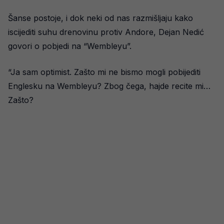
Šanse postoje, i dok neki od nas razmišljaju kako
iscijediti suhu drenovinu protiv Andore, Dejan Nedić
govori o pobjedi na “Wembleyu”.
“Ja sam optimist. Zašto mi ne bismo mogli pobijediti
Englesku na Wembleyu? Zbog čega, hajde recite mi…
Zašto?