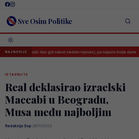
Skip
to
content
Sve Osim Politike
Said Hamulić dao gol nakon sedam mjeseci, pa najavio bolje dane
NAJNOVIJE
ISTAKNUTE
Real deklasirao izraelski
Maccabi u Beogradu,
Musa među najboljim
Redakcija Sop
·
28/11/2023