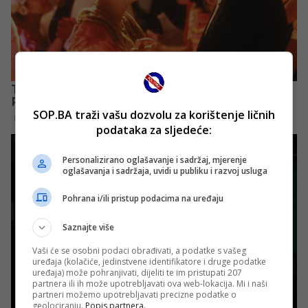
SOP.BA traži vašu dozvolu za korištenje ličnih
podataka za sljedeće:
Personalizirano oglašavanje i sadržaj, mjerenje
oglašavanja i sadržaja, uvidi u publiku i razvoj usluga
Pohrana i/ili pristup podacima na uređaju
Saznajte više
Vaši će se osobni podaci obrađivati, a podatke s vašeg
uređaja (kolačiće, jedinstvene identifikatore i druge podatke
uređaja) može pohranjivati, dijeliti te im pristupati 207
partnera ili ih može upotrebljavati ova web-lokacija. Mi i naši
partneri možemo upotrebljavati precizne podatke o
geolociranju.
Popis partnera.