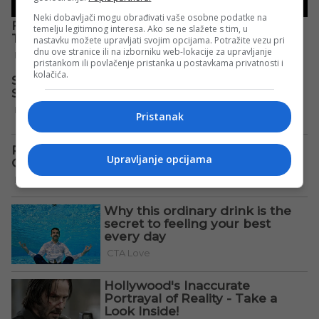
Neki dobavljači mogu obrađivati vaše osobne podatke na
temelju legitimnog interesa. Ako se ne slažete s tim, u
nastavku možete upravljati svojim opcijama. Potražite vezu pri
dnu ove stranice ili na izborniku web-lokacije za upravljanje
pristankom ili povlačenje pristanka u postavkama privatnosti i
kolačića.
Pristanak
Upravljanje opcijama