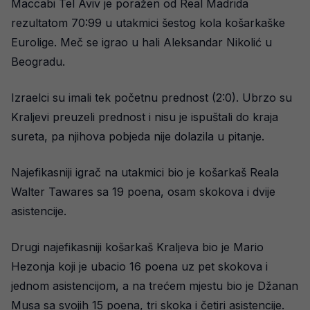
Maccabi Tel Aviv je poražen od Real Madrida
rezultatom 70:99 u utakmici šestog kola košarkaške
Eurolige. Meč se igrao u hali Aleksandar Nikolić u
Beogradu.
Izraelci su imali tek početnu prednost (2:0). Ubrzo su
Kraljevi preuzeli prednost i nisu je ispuštali do kraja
sureta, pa njihova pobjeda nije dolazila u pitanje.
Najefikasniji igrač na utakmici bio je košarkaš Reala
Walter Tawares sa 19 poena, osam skokova i dvije
asistencije.
Drugi najefikasniji košarkaš Kraljeva bio je Mario
Hezonja koji je ubacio 16 poena uz pet skokova i
jednom asistencijom, a na trećem mjestu bio je Džanan
Musa sa svojih 15 poena, tri skoka i četiri asistencije.