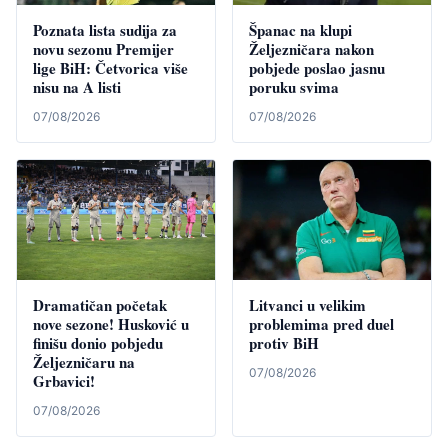
Poznata lista sudija za
Španac na klupi
novu sezonu Premijer
Željezničara nakon
lige BiH: Četvorica više
pobjede poslao jasnu
nisu na A listi
poruku svima
07/08/2026
07/08/2026
Dramatičan početak
Litvanci u velikim
nove sezone! Husković u
problemima pred duel
finišu donio pobjedu
protiv BiH
Željezničaru na
07/08/2026
Grbavici!
07/08/2026