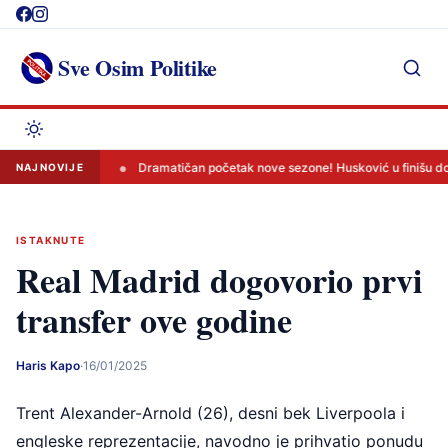
Skip
to
content
Sve Osim Politike
oruku svima
Dramatičan početak nove sezone! Husković u finišu doni
NAJNOVIJE
ISTAKNUTE
Real Madrid dogovorio prvi
transfer ove godine
Haris Kapo
·
16/01/2025
Trent Alexander-Arnold (26), desni bek Liverpoola i
engleske reprezentacije, navodno je prihvatio ponudu