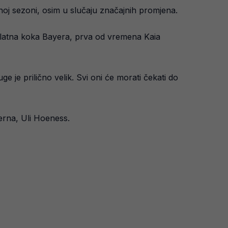
noj sezoni, osim u slučaju značajnih promjena.
va zlatna koka Bayera, prva od vremena Kaia
e je prilično velik. Svi oni će morati čekati do
yerna, Uli Hoeness.