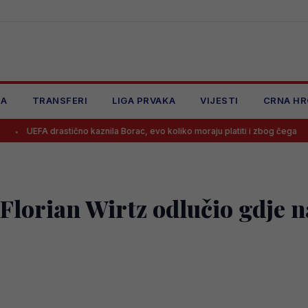
JA
TRANSFERI
LIGA PRVAKA
VIJESTI
CRNA HR
stično kaznila Borac, evo koliko moraju platiti i zbog čega
Benjami
lorian Wirtz odlučio gdje na