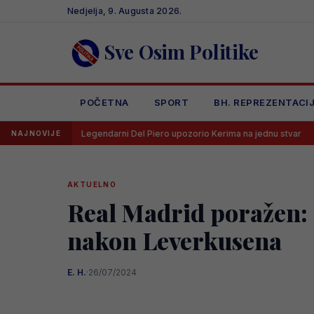
Skip
Nedjelja, 9. Augusta 2026.
to
content
Sve Osim Politike
POČETNA
SPORT
BH. REPREZENTACI
Legendarni Del Piero upozorio Kerima na jednu stvar
UEFA dra
NAJNOVIJE
AKTUELNO
Real Madrid poražen: F
nakon Leverkusena
E. H.
·
26/07/2024