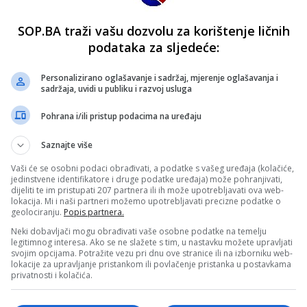
SOP.BA traži vašu dozvolu za korištenje ličnih
podataka za sljedeće:
Personalizirano oglašavanje i sadržaj, mjerenje oglašavanja i
sadržaja, uvidi u publiku i razvoj usluga
Pohrana i/ili pristup podacima na uređaju
Saznajte više
Vaši će se osobni podaci obrađivati, a podatke s vašeg uređaja (kolačiće,
jedinstvene identifikatore i druge podatke uređaja) može pohranjivati,
dijeliti te im pristupati 207 partnera ili ih može upotrebljavati ova web-
lokacija. Mi i naši partneri možemo upotrebljavati precizne podatke o
geolociranju.
Popis partnera.
Neki dobavljači mogu obrađivati vaše osobne podatke na temelju
legitimnog interesa. Ako se ne slažete s tim, u nastavku možete upravljati
svojim opcijama. Potražite vezu pri dnu ove stranice ili na izborniku web-
lokacije za upravljanje pristankom ili povlačenje pristanka u postavkama
privatnosti i kolačića.