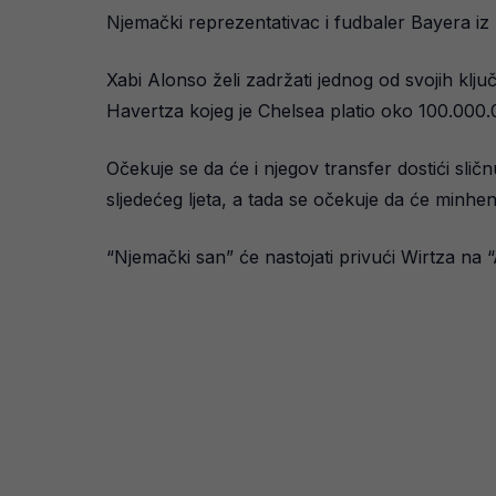
Njemački reprezentativac i fudbaler Bayera iz
Xabi Alonso želi zadržati jednog od svojih klju
Havertza kojeg je Chelsea platio oko 100.000.
Očekuje se da će i njegov transfer dostići sličn
sljedećeg ljeta, a tada se očekuje da će minhe
“Njemački san” će nastojati privući Wirtza na “