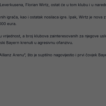
 Leverkusena, Florian Wirtz, ostat će u tom klubu i u nared
čnih igrača, kao i ostatak nosilaca igre. Ipak, Wirtz je no
000 eura.
u vrijednost, a broj klubova zainteresovanih za njegove uslug
nski Bayern krenuti u agresivnu ofanzivu.
Allianz Arenu”, što je suptilno nagovijestio i prvi čovjek Ba