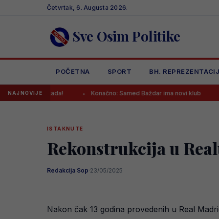
Skip
Četvrtak, 6. Augusta 2026.
to
content
Sve Osim Politike
POČETNA
SPORT
BH. REPREZENTACI
ener ikada!
Konačno: Samed Baždar ima novi klub
Da li je
NAJNOVIJE
ISTAKNUTE
Rekonstrukcija u Real
Redakcija Sop
·
23/05/2025
Nakon čak 13 godina provedenih u Real Madrid