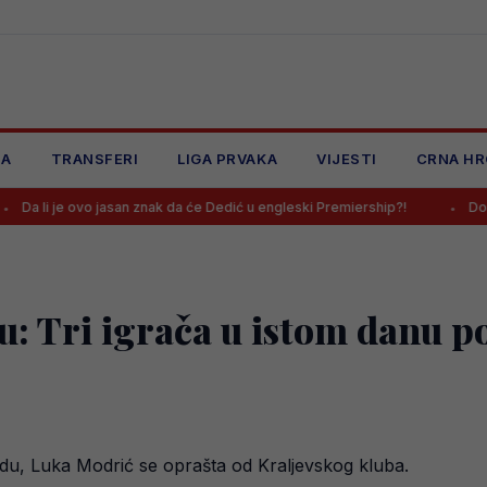
JA
TRANSFERI
LIGA PRVAKA
VIJESTI
CRNA HR
 ovo jasan znak da će Dedić u engleski Premiership?!
Donesena kona
u: Tri igrača u istom danu p
u, Luka Modrić se oprašta od Kraljevskog kluba.