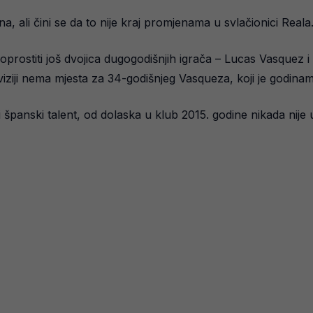
a, ali čini se da to nije kraj promjenama u svlačionici Reala
 oprostiti još dvojica dugogodišnjih igrača – Lucas Vasquez i
viziji nema mjesta za 34-godišnjeg Vasqueza, koji je godina
 španski talent, od dolaska u klub 2015. godine nikada nije usp