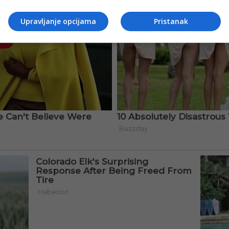
Upravljanje opcijama
Pristanak