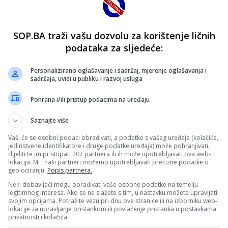
SOP.BA traži vašu dozvolu za korištenje ličnih
podataka za sljedeće:
Personalizirano oglašavanje i sadržaj, mjerenje oglašavanja i
sadržaja, uvidi u publiku i razvoj usluga
Pohrana i/ili pristup podacima na uređaju
Saznajte više
Vaši će se osobni podaci obrađivati, a podatke s vašeg uređaja (kolačiće,
jedinstvene identifikatore i druge podatke uređaja) može pohranjivati,
dijeliti te im pristupati 207 partnera ili ih može upotrebljavati ova web-
lokacija. Mi i naši partneri možemo upotrebljavati precizne podatke o
geolociranju.
Popis partnera.
Neki dobavljači mogu obrađivati vaše osobne podatke na temelju
legitimnog interesa. Ako se ne slažete s tim, u nastavku možete upravljati
svojim opcijama. Potražite vezu pri dnu ove stranice ili na izborniku web-
lokacije za upravljanje pristankom ili povlačenje pristanka u postavkama
privatnosti i kolačića.