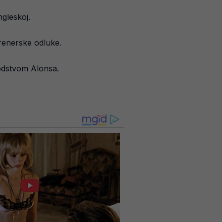
gleskoj.
 trenerske odluke.
vodstvom Alonsa.