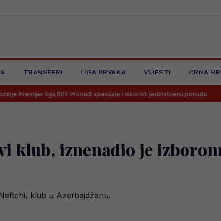
JA
TRANSFERI
LIGA PRVAKA
VIJESTI
CRNA HR
 liga BiH: Pronađi specijale i iskoristi jedinstvenu ponudu
Mostarsk
i klub, iznenadio je izboro
Neftchi, klub u Azerbajdžanu.