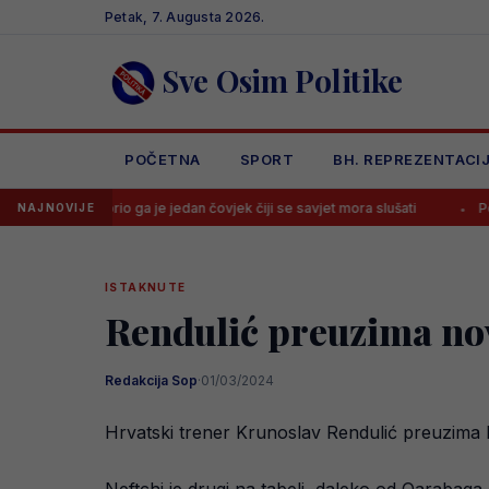
Skip
Petak, 7. Augusta 2026.
to
content
Sve Osim Politike
POČETNA
SPORT
BH. REPREZENTACI
orio ga je jedan čovjek čiji se savjet mora slušati
Počinje Premijer
NAJNOVIJE
ISTAKNUTE
Rendulić preuzima nov
Redakcija Sop
·
01/03/2024
Hrvatski trener Krunoslav Rendulić preuzima 