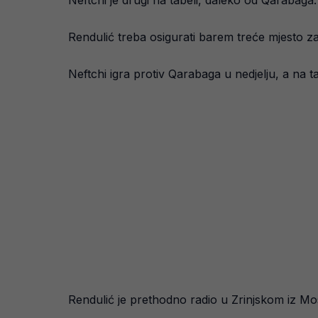
Neftchi je drugi na tabeli, daleko od Qarabaga.
Rendulić treba osigurati barem treće mjesto za 
Neftchi igra protiv Qarabaga u nedjelju, a na 
Rendulić je prethodno radio u Zrinjskom iz Mo