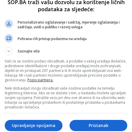
SOP.BA traži vašu dozvolu za korištenje ličnih
podataka za sljedeće:
Personalizirano oglašavanje i sadržaj, mjerenje oglašavanja i
sadržaja, uvidi u publiku i razvoj usluga
Pohrana i/ili pristup podacima na uređaju
Saznajte više
Vaši će se osobni podaci obrađivati, a podatke s vašeg uređaja (kolačiće,
jedinstvene identifikatore i druge podatke uređaja) može pohranjivati,
dijeliti te im pristupati 207 partnera ili ih može upotrebljavati ova web-
lokacija. Mi i naši partneri možemo upotrebljavati precizne podatke o
geolociranju.
Popis partnera.
Neki dobavljači mogu obrađivati vaše osobne podatke na temelju
legitimnog interesa. Ako se ne slažete s tim, u nastavku možete upravljati
svojim opcijama. Potražite vezu pri dnu ove stranice ili na izborniku web-
lokacije za upravljanje pristankom ili povlačenje pristanka u postavkama
privatnosti i kolačića.
Upravljanje opcijama
Pristanak