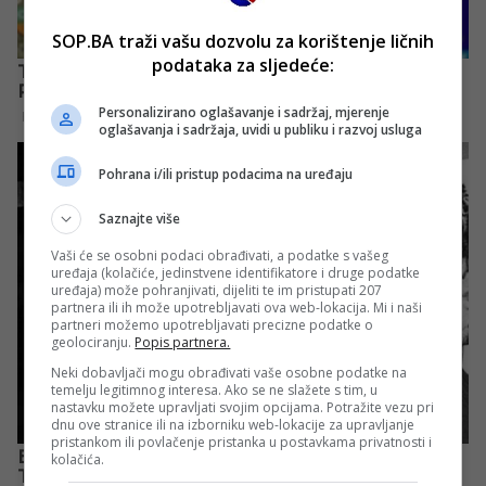
SOP.BA traži vašu dozvolu za korištenje ličnih
podataka za sljedeće:
Personalizirano oglašavanje i sadržaj, mjerenje
oglašavanja i sadržaja, uvidi u publiku i razvoj usluga
Pohrana i/ili pristup podacima na uređaju
Saznajte više
Vaši će se osobni podaci obrađivati, a podatke s vašeg
uređaja (kolačiće, jedinstvene identifikatore i druge podatke
uređaja) može pohranjivati, dijeliti te im pristupati 207
partnera ili ih može upotrebljavati ova web-lokacija. Mi i naši
partneri možemo upotrebljavati precizne podatke o
geolociranju.
Popis partnera.
Neki dobavljači mogu obrađivati vaše osobne podatke na
temelju legitimnog interesa. Ako se ne slažete s tim, u
nastavku možete upravljati svojim opcijama. Potražite vezu pri
dnu ove stranice ili na izborniku web-lokacije za upravljanje
pristankom ili povlačenje pristanka u postavkama privatnosti i
kolačića.