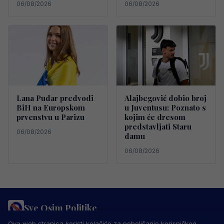
06/08/2026
06/08/2026
Lana Pudar predvodi
Alajbegović dobio broj
BiH na Europskom
u Juventusu: Poznato s
prvenstvu u Parizu
kojim će dresom
predstavljati Staru
06/08/2026
damu
06/08/2026
Sve Osim Politike
PRAVILA PRIVATNOSTI
MARKETING
USLOVI KORIŠTENJA
Ova web stranica koristi kolačiće za poboljšanje korisničkog