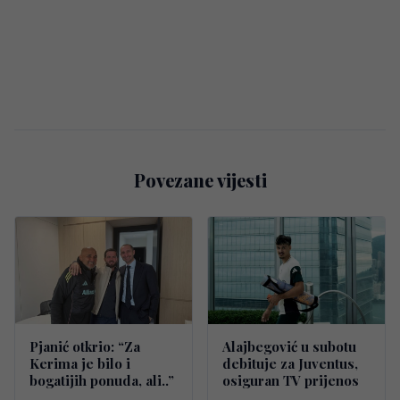
Povezane vijesti
Pjanić otkrio: “Za
Alajbegović u subotu
Kerima je bilo i
debituje za Juventus,
bogatijih ponuda, ali..”
osiguran TV prijenos