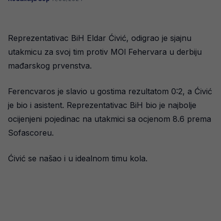
Reprezentativac BiH Eldar Ćivić, odigrao je sjajnu
utakmicu za svoj tim protiv MOl Fehervara u derbiju
mađarskog prvenstva.
Ferencvaros je slavio u gostima rezultatom 0:2, a Ćivić
je bio i asistent. Reprezentativac BiH bio je najbolje
ocijenjeni pojedinac na utakmici sa ocjenom 8.6 prema
Sofascoreu.
Ćivić se našao i u idealnom timu kola.