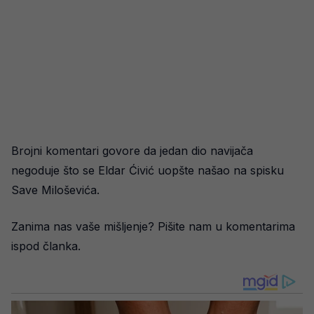
Brojni komentari govore da jedan dio navijača
negoduje što se Eldar Ćivić uopšte našao na spisku
Save Miloševića.
Zanima nas vaše mišljenje? Pišite nam u komentarima
ispod članka.