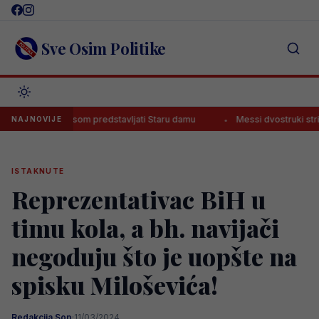
Skip
to
content
Sve Osim Politike
im će dresom predstavljati Staru damu
Messi dvostruki strijelac za
NAJNOVIJE
ISTAKNUTE
Reprezentativac BiH u
timu kola, a bh. navijači
negoduju što je uopšte na
spisku Miloševića!
Redakcija Sop
·
11/03/2024