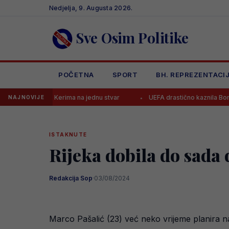
Skip
Nedjelja, 9. Augusta 2026.
to
content
Sve Osim Politike
POČETNA
SPORT
BH. REPREZENTACI
o Kerima na jednu stvar
UEFA drastično kaznila Borac, evo koliko m
NAJNOVIJE
ISTAKNUTE
Rijeka dobila do sada
Redakcija Sop
·
03/08/2024
Marco Pašalić (23) već neko vrijeme planira na