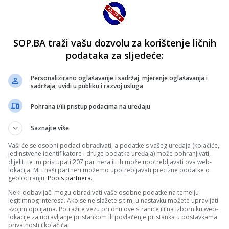
SOP.BA traži vašu dozvolu za korištenje ličnih
podataka za sljedeće:
Personalizirano oglašavanje i sadržaj, mjerenje oglašavanja i
sadržaja, uvidi u publiku i razvoj usluga
Pohrana i/ili pristup podacima na uređaju
Saznajte više
Vaši će se osobni podaci obrađivati, a podatke s vašeg uređaja (kolačiće,
jedinstvene identifikatore i druge podatke uređaja) može pohranjivati,
dijeliti te im pristupati 207 partnera ili ih može upotrebljavati ova web-
lokacija. Mi i naši partneri možemo upotrebljavati precizne podatke o
geolociranju.
Popis partnera.
Neki dobavljači mogu obrađivati vaše osobne podatke na temelju
legitimnog interesa. Ako se ne slažete s tim, u nastavku možete upravljati
svojim opcijama. Potražite vezu pri dnu ove stranice ili na izborniku web-
lokacije za upravljanje pristankom ili povlačenje pristanka u postavkama
privatnosti i kolačića.