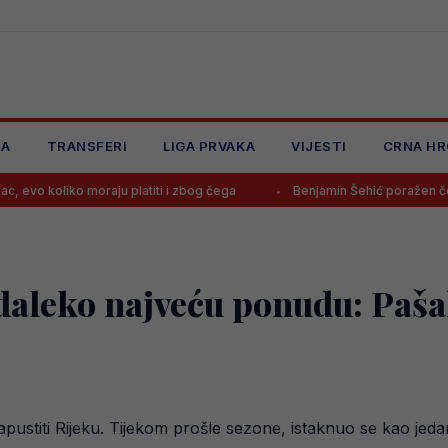
JA
TRANSFERI
LIGA PRVAKA
VIJESTI
CRNA HR
oraju platiti i zbog čega
Benjamin Šehić poražen četvrti put zaredo
 daleko najveću ponudu: Paš
pustiti Rijeku. Tijekom prošle sezone, istaknuo se kao jeda