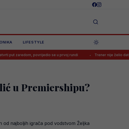
ONIKA
LIFESTYLE
m, povrijedio se u prvoj rundi
Trener nije želio dati ni minute Bajr
alić u Premiershipu?
n od najboljih igrača pod vodstvom Željka