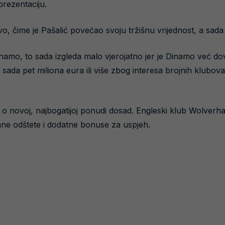
prezentaciju.
 čime je Pašalić povećao svoju tržišnu vrijednost, a sada je
namo, to sada izgleda malo vjerojatno jer je Dinamo već d
 sada pet miliona eura ili više zbog interesa brojnih klubova
esti o novoj, najbogatijoj ponudi dosad. Engleski klub Wolv
rane odštete i dodatne bonuse za uspjeh.