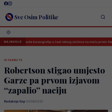
Skip
to
content
Sve Osim Politike
je napravile koreografiju u čast ratnog zločinca na meču protiv Novog Paza
NAJNOVIJE
ISTAKNUTE
Robertson stigao umjesto
Garze pa prvom izjavom
“zapalio” naciju
Redakcija Sop
·
20/08/2025