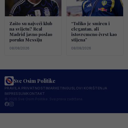
Zašto su najveći klub
“Toliko je smiren i
na svijetu? Real
elegantan, ali
Madrid javno poslao
istovremeno čvrst kao
poruku Messiju
stijena”
08/08/2026
08/08/2026
Sve Osim Politike
PRAVILA PRIVATNOSTI
MARKETING
USLOVI KORIŠTENJA
IMPRESSUM
KONTAKT
© 2026 Sve Osim Politike. Sva prava zadržana.