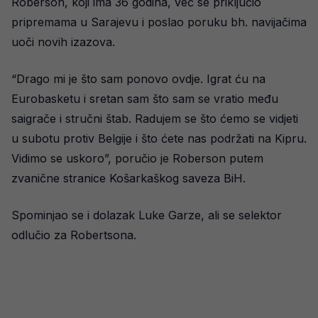
Roberson, koji ima 36 godina, već se priključio
pripremama u Sarajevu i poslao poruku bh. navijačima
uoči novih izazova.
“Drago mi je što sam ponovo ovdje. Igrat ću na
Eurobasketu i sretan sam što sam se vratio među
saigrače i stručni štab. Radujem se što ćemo se vidjeti
u subotu protiv Belgije i što ćete nas podržati na Kipru.
Vidimo se uskoro”, poručio je Roberson putem
zvanične stranice Košarkaškog saveza BiH.
Spominjao se i dolazak Luke Garze, ali se selektor
odlučio za Robertsona.