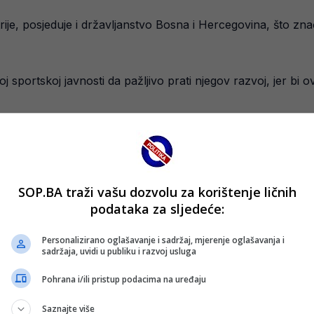
ije, posjeduje i državljanstvo Bosna i Hercegovina, što zn
j sportskoj javnosti da pažljivo prati njegov razvoj, jer bi
rada i sazrijevanja, ali dosadašnji put jasno pokazuje da se 
SOP.BA traži vašu dozvolu za korištenje ličnih
podataka za sljedeće:
Personalizirano oglašavanje i sadržaj, mjerenje oglašavanja i
sadržaja, uvidi u publiku i razvoj usluga
Pohrana i/ili pristup podacima na uređaju
Saznajte više