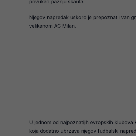
privukao pažnju skauta.
Njegov napredak uskoro je prepoznat i van grani
velikanom AC Milan.
U jednom od najpoznatijih evropskih klubova K
koja dodatno ubrzava njegov fudbalski napred