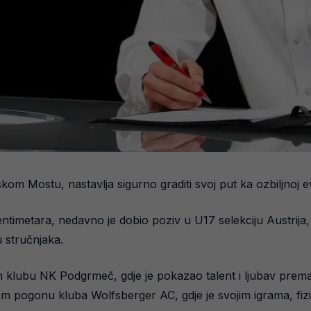
om Mostu, nastavlja sigurno graditi svoj put ka ozbiljnoj e
ntimetara, nedavno je dobio poziv u U17 selekciju Austrija,
u stručnjaka.
 klubu NK Podgrmeč, gdje je pokazao talent i ljubav prema
om pogonu kluba Wolfsberger AC, gdje je svojim igrama, fi