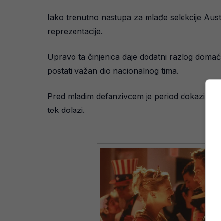
Iako trenutno nastupa za mlađe selekcije Austr
reprezentacije.
Upravo ta činjenica daje dodatni razlog domaćo
postati važan dio nacionalnog tima.
Pred mladim defanzivcem je period dokazivanja, 
tek dolazi.