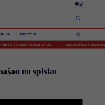
ONIKA
LIFESTYLE
a više nisu na A listi
Španac na klupi Željezničara nakon pobjede 
našao na spisku