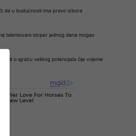
ači da u budućnosti ima pravo izbora
 ovaj talentovani stoper jednog dana mogao
radi o igraču velikog potencijala čije vrijeme