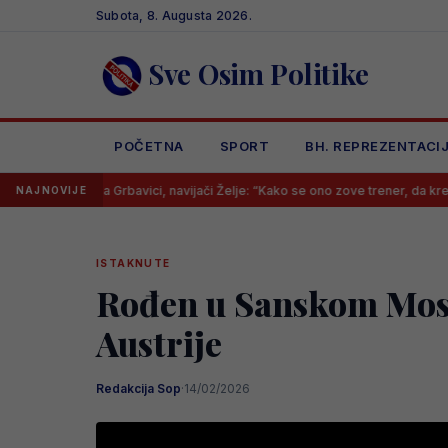
Skip
Subota, 8. Augusta 2026.
to
content
Sve Osim Politike
POČETNA
SPORT
BH. REPREZENTACI
a Grbavici, navijači Želje: “Kako se ono zove trener, da krenemo odmah pso
NAJNOVIJE
ISTAKNUTE
Rođen u Sanskom Mostu
Austrije
Redakcija Sop
·
14/02/2026