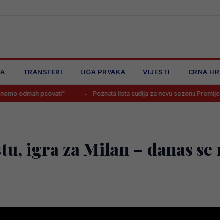
JA
TRANSFERI
LIGA PRVAKA
VIJESTI
CRNA HR
vati”
Poznata lista sudija za novu sezonu Premijer lige BiH: Četvoric
, igra za Milan – danas se 