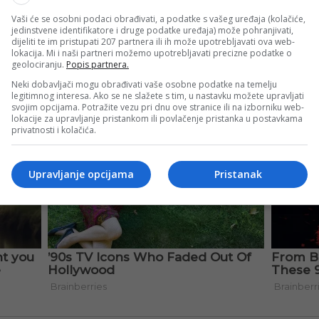
Vaši će se osobni podaci obrađivati, a podatke s vašeg uređaja (kolačiće,
jedinstvene identifikatore i druge podatke uređaja) može pohranjivati,
dijeliti te im pristupati 207 partnera ili ih može upotrebljavati ova web-
lokacija. Mi i naši partneri možemo upotrebljavati precizne podatke o
geolociranju.
Popis partnera.
Neki dobavljači mogu obrađivati vaše osobne podatke na temelju
legitimnog interesa. Ako se ne slažete s tim, u nastavku možete upravljati
svojim opcijama. Potražite vezu pri dnu ove stranice ili na izborniku web-
lokacije za upravljanje pristankom ili povlačenje pristanka u postavkama
privatnosti i kolačića.
Upravljanje opcijama
Pristanak