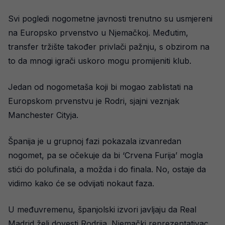
Svi pogledi nogometne javnosti trenutno su usmjereni
na Europsko prvenstvo u Njemačkoj. Međutim,
transfer tržište također privlači pažnju, s obzirom na
to da mnogi igrači uskoro mogu promijeniti klub.
Jedan od nogometaša koji bi mogao zablistati na
Europskom prvenstvu je Rodri, sjajni veznjak
Manchester Cityja.
Španija je u grupnoj fazi pokazala izvanredan
nogomet, pa se očekuje da bi ‘Crvena Furija’ mogla
stići do polufinala, a možda i do finala. No, ostaje da
vidimo kako će se odvijati nokaut faza.
U međuvremenu, španjolski izvori javljaju da Real
Madrid želi dovesti Rodrija. Njemački reprezentativac