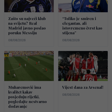
Zašto su najveći klub
“Toliko je smiren i
na svijetu? Real
elegantan, ali
Madrid javno poslao
istovremeno čvrst kao
poruku Messiju
stijena”
08/08/2026
08/08/2026
Muharemović ima
Vijest dana za Arsenal!
kvalitet kakav
08/08/2026
posjeduju rijetki,
pogledajte nestvarno
dodavanje