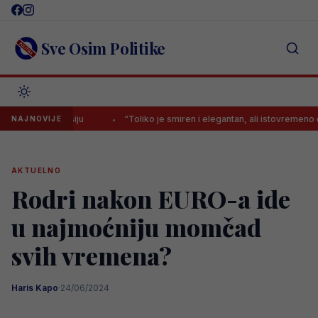
Skip
to
content
Sve Osim Politike
ruku Messiju
“Toliko je smiren i elegantan, ali istovremeno čvrst kao
NAJNOVIJE
AKTUELNO
Rodri nakon EURO-a ide
u najmoćniju momčad
svih vremena?
Haris Kapo
·
24/06/2024