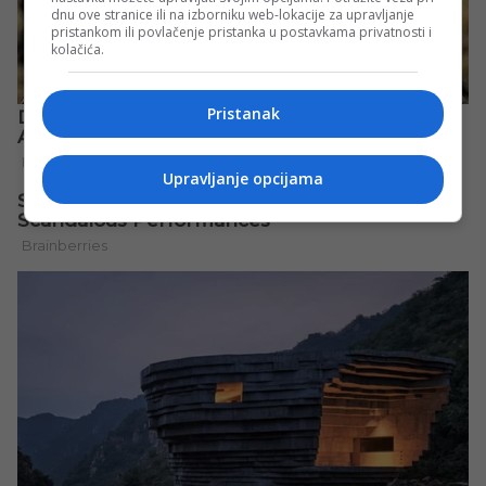
dnu ove stranice ili na izborniku web-lokacije za upravljanje
pristankom ili povlačenje pristanka u postavkama privatnosti i
kolačića.
Pristanak
Upravljanje opcijama