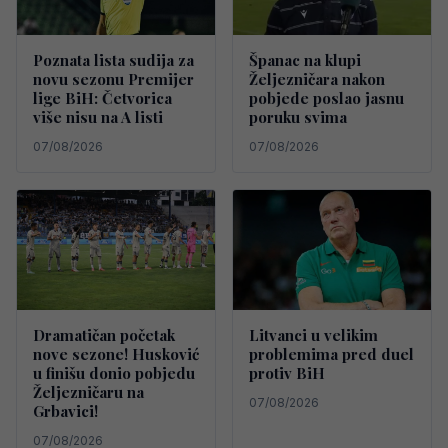
Poznata lista sudija za
Španac na klupi
novu sezonu Premijer
Željezničara nakon
lige BiH: Četvorica
pobjede poslao jasnu
više nisu na A listi
poruku svima
07/08/2026
07/08/2026
Dramatičan početak
Litvanci u velikim
nove sezone! Husković
problemima pred duel
u finišu donio pobjedu
protiv BiH
Željezničaru na
07/08/2026
Grbavici!
07/08/2026