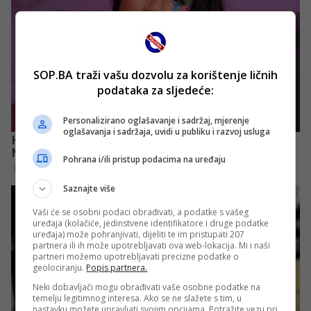
SOP.BA traži vašu dozvolu za korištenje ličnih
podataka za sljedeće:
Personalizirano oglašavanje i sadržaj, mjerenje
oglašavanja i sadržaja, uvidi u publiku i razvoj usluga
Pohrana i/ili pristup podacima na uređaju
Saznajte više
Vaši će se osobni podaci obrađivati, a podatke s vašeg
uređaja (kolačiće, jedinstvene identifikatore i druge podatke
uređaja) može pohranjivati, dijeliti te im pristupati 207
partnera ili ih može upotrebljavati ova web-lokacija. Mi i naši
partneri možemo upotrebljavati precizne podatke o
geolociranju.
Popis partnera.
Neki dobavljači mogu obrađivati vaše osobne podatke na
temelju legitimnog interesa. Ako se ne slažete s tim, u
nastavku možete upravljati svojim opcijama. Potražite vezu pri