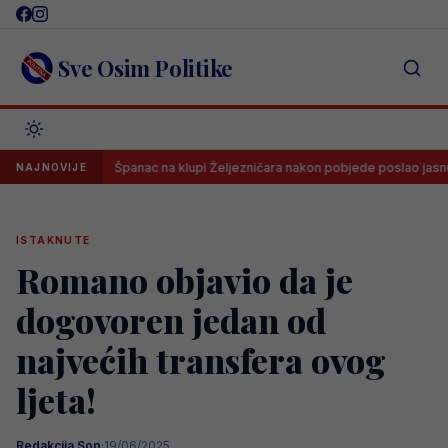
Skip
to
content
Sve Osim Politike
Španac na klupi Željezničara nakon pobjede poslao jasnu poruku s
NAJNOVIJE
ISTAKNUTE
Romano objavio da je
dogovoren jedan od
najvećih transfera ovog
ljeta!
Redakcija Sop
·
19/06/2025