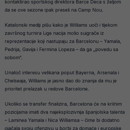
kontaktirao sportskog direktora Barce Deca s željom
da se ove sezone ipak preseli na Camp Nou.
Katalonski mediji pišu kako je Williams uoči i tijekom
završnog turnira Lige nacija molio suigrače iz
reprezentacije koji nastupaju za Barcelonu – Yamala,
Pedrija, Gavija i Fermina Lopeza – da ga „povedu sa
sobom“.
Unatoč interesu velikana poput Bayerna, Arsenala i
Chelseaja, Williams je jasno dao do znanja da mu je
prioritet prelazak u redove Barcelone.
Ukoliko se transfer finalizira, Barcelona će na krilnim
pozicijama imati dva najeksplozivnija španjolska talenta
– Laminea Yamala i Nica Williamsa – čime bi dodatno
ojačala svoju ofenzivu u borbi za domaće i europske