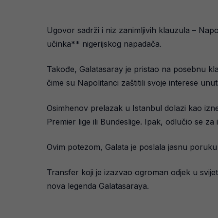
Ugovor sadrži i niz zanimljivih klauzula – Nap
učinka** nigerijskog napadača.
Takođe, Galatasaray je pristao na posebnu kl
čime su Napolitanci zaštitili svoje interese unu
Osimhenov prelazak u Istanbul dolazi kao iznen
Premier lige ili Bundeslige. Ipak, odlučio se z
Ovim potezom, Galata je poslala jasnu poruku – 
Transfer koji je izazvao ogroman odjek u svijet
nova legenda Galatasaraya.