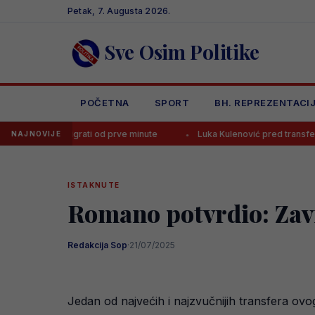
Skip
Petak, 7. Augusta 2026.
to
content
Sve Osim Politike
POČETNA
SPORT
BH. REPREZENTACI
tera igrati od prve minute
Luka Kulenović pred transferom, tri su opc
NAJNOVIJE
ISTAKNUTE
Romano potvrdio: Zavr
Redakcija Sop
·
21/07/2025
Jedan od najvećih i najzvučnijih transfera ovo