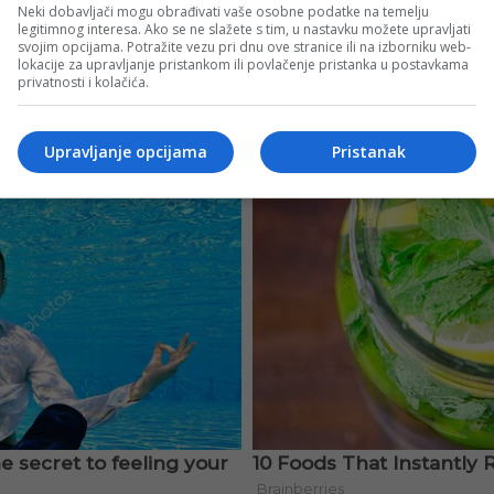
Neki dobavljači mogu obrađivati vaše osobne podatke na temelju
legitimnog interesa. Ako se ne slažete s tim, u nastavku možete upravljati
svojim opcijama. Potražite vezu pri dnu ove stranice ili na izborniku web-
lokacije za upravljanje pristankom ili povlačenje pristanka u postavkama
privatnosti i kolačića.
Upravljanje opcijama
Pristanak