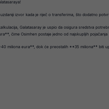
alatasaraya!
uzdaniji izvor kada je riječ o transferima, što dodatno potvr
kalkulacija, Galatasaray je uspio da osigura sredstva potre
ra**, čime Osimhen postaje jedno od najskupljih pojačanja u 
 **40 miliona eura**, dok će preostalih **35 miliona** biti