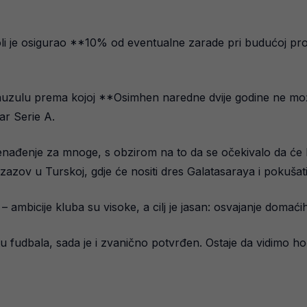
oli je osigurao **10% od eventualne zarade pri budućoj pro
auzulu prema kojoj **Osimhen naredne dvije godine ne može 
tar Serie A.
ađenje za mnoge, s obzirom na to da se očekivalo da će kari
a izazov u Turskoj, gdje će nositi dres Galatasaraya i pokuš
ambicije kluba su visoke, a cilj je jasan: osvajanje domaćih 
u fudbala, sada je i zvanično potvrđen. Ostaje da vidimo ho