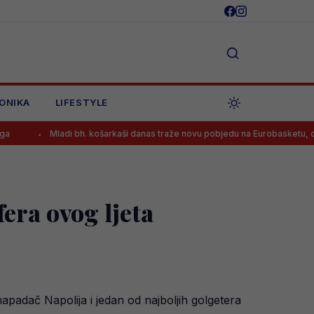
ONIKA
LIFESTYLE
ladi bh. košarkaši danas traže novu pobjedu na Eurobasketu, osiguran prije
era ovog ljeta
apadač Napolija i jedan od najboljih golgetera