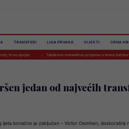
JA
TRANSFERI
LIGA PRVAKA
VIJESTI
CRNA HR
ije!
Tabaković komentirao prvijenac u dresu Salzburga
M
šen jedan od najvećih transf
g ljeta konačno je zaključen – Victor Osimhen, doskorašnji n