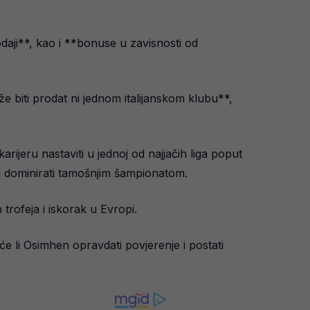
daji**, kao i **bonuse u zavisnosti od
biti prodat ni jednom italijanskom klubu**,
jeru nastaviti u jednoj od najjačih liga poput
ati dominirati tamošnjim šampionatom.
trofeja i iskorak u Evropi.
će li Osimhen opravdati povjerenje i postati