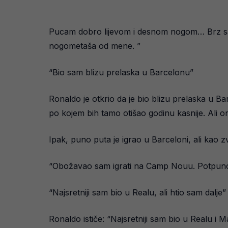
Pucam dobro lijevom i desnom nogom… Brz sa
nogometaša od mene. ”
“Bio sam blizu prelaska u Barcelonu”
Ronaldo je otkrio da je bio blizu prelaska u B
po kojem bih tamo otišao godinu kasnije. Ali
Ipak, puno puta je igrao u Barceloni, ali kao z
“Obožavao sam igrati na Camp Nouu. Potpuno po
“Najsretniji sam bio u Realu, ali htio sam dalje”
Ronaldo ističe: “Najsretniji sam bio u Realu i M