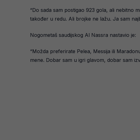
“Do sada sam postigao 923 gola, ali nebitno mi j
također u redu. Ali brojke ne lažu. Ja sam najbo
Nogometaš saudijskog Al Nassra nastavio je:
“Možda preferirate Pelea, Messija ili Maradonu.
mene. Dobar sam u igri glavom, dobar sam iz