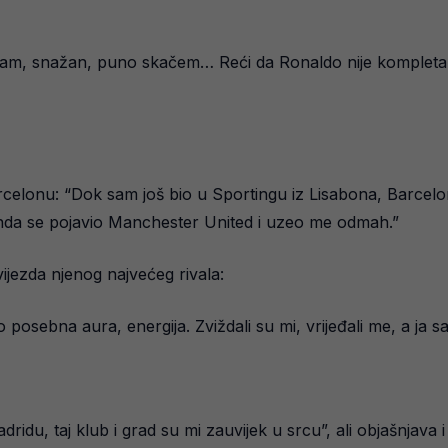
m, snažan, puno skačem… Reći da Ronaldo nije kompletan
arcelonu: “Dok sam još bio u Sportingu iz Lisabona, Barcel
 onda se pojavio Manchester United i uzeo me odmah.”
vijezda njenog najvećeg rivala:
sebna aura, energija. Zviždali su mi, vrijeđali me, a ja sa
adridu, taj klub i grad su mi zauvijek u srcu”, ali objašnjava 