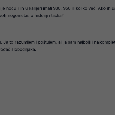
e hoću li ih u karijeri imati 930, 950 ili koliko već. Ako ih 
lji nogometaš u historiji i tačka!”
 Ja to razumijem i poštujem, ali ja sam najbolji i najkomple
vođač slobodnjaka.