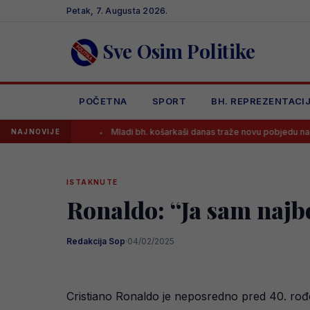
Skip
Petak, 7. Augusta 2026.
to
content
Sve Osim Politike
POČETNA
SPORT
BH. REPREZENTACI
ga
Mladi bh. košarkaši danas traže novu pobjedu na Eurobasketu, os
NAJNOVIJE
ISTAKNUTE
Ronaldo: “Ja sam najbol
Redakcija Sop
·
04/02/2025
Cristiano Ronaldo je neposredno pred 40. rođen