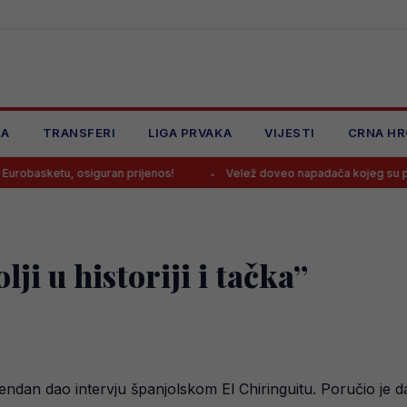
JA
TRANSFERI
LIGA PRVAKA
VIJESTI
CRNA HR
iguran prijenos!
Velež doveo napadača kojeg su poredili sa Dže
ji u historiji i tačka”
dan dao intervju španjolskom El Chiringuitu. Poručio je da j