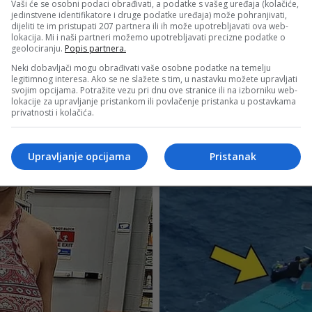
Vaši će se osobni podaci obrađivati, a podatke s vašeg uređaja (kolačiće,
jedinstvene identifikatore i druge podatke uređaja) može pohranjivati,
dijeliti te im pristupati 207 partnera ili ih može upotrebljavati ova web-
lokacija. Mi i naši partneri možemo upotrebljavati precizne podatke o
geolociranju.
Popis partnera.
Neki dobavljači mogu obrađivati vaše osobne podatke na temelju
legitimnog interesa. Ako se ne slažete s tim, u nastavku možete upravljati
svojim opcijama. Potražite vezu pri dnu ove stranice ili na izborniku web-
lokacije za upravljanje pristankom ili povlačenje pristanka u postavkama
privatnosti i kolačića.
Upravljanje opcijama
Pristanak