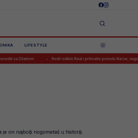
ONIKA
LIFESTYLE
kom
Rodri odbio Real i prihvatio ponudu Barce, nagovorio ga je jedan
e on najbolji nogometaš u historiji.