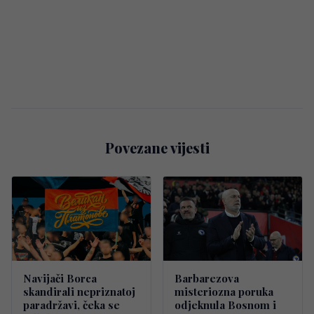
Povezane vijesti
Navijači Borca
Barbarezova
skandirali nepriznatoj
misteriozna poruka
paradržavi, čeka se
odjeknula Bosnom i