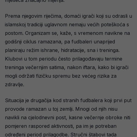
Prema njegovim riječima, domaći igrači koji su odrasli u
islamskoj tradiciji uglavnom nemaju većih poteškoća s
postom. Organizam se, kaže, s vremenom navikne na
godišnji ciklus ramazana, pa fudbaleri unaprijed
planiraju režim ishrane, hidratacije, sna i treninga.
Klubovi u tom periodu često prilagođavaju termine
treninga večernjim satima, nakon iftara, kako bi igrači
mogli održati fizičku spremu bez većeg rizika za
zdravlje.
Situacija je drugačija kod stranih fudbalera koji prvi put
provode ramazan u toj zemlji. Mnogi od njih nisu
navikli na cjelodnevni post, kasne večernje obroke niti
pomjeren raspored aktivnosti, pa im je potreban
određeni period prilagodbe. Stručni štabovi tada