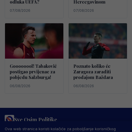
odluka UEFA?
Hercegovinom
07/08/2026
07/08/2026
Goooooool! Tabaković
Poznato koliko će
postigao prvijenac za
Zaragoza zaraditi
pobjedu Salzburga!
prodajom Baždara
06/08/2026
06/08/2026
Sve Osim Politike
PRAVILA PRIVATNOSTI
MARKETING
USLOVI KORIŠTENJA
Ova web stranica koristi kolačiće za poboljšanje korisničkog