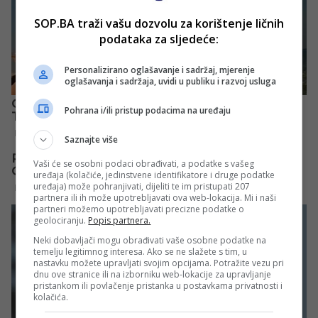
SOP.BA traži vašu dozvolu za korištenje ličnih
podataka za sljedeće:
Personalizirano oglašavanje i sadržaj, mjerenje
oglašavanja i sadržaja, uvidi u publiku i razvoj usluga
Pohrana i/ili pristup podacima na uređaju
Saznajte više
Vaši će se osobni podaci obrađivati, a podatke s vašeg
uređaja (kolačiće, jedinstvene identifikatore i druge podatke
uređaja) može pohranjivati, dijeliti te im pristupati 207
partnera ili ih može upotrebljavati ova web-lokacija. Mi i naši
partneri možemo upotrebljavati precizne podatke o
geolociranju.
Popis partnera.
Neki dobavljači mogu obrađivati vaše osobne podatke na
temelju legitimnog interesa. Ako se ne slažete s tim, u
nastavku možete upravljati svojim opcijama. Potražite vezu pri
dnu ove stranice ili na izborniku web-lokacije za upravljanje
pristankom ili povlačenje pristanka u postavkama privatnosti i
kolačića.