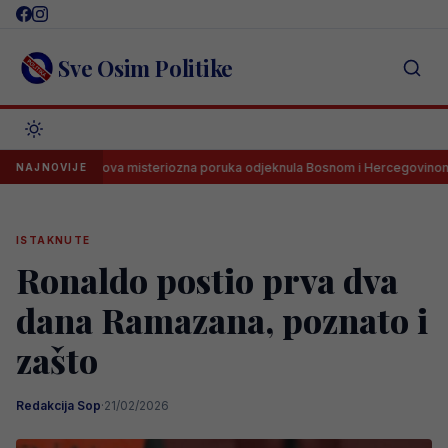
Skip
to
content
Sve Osim Politike
arbarezova misteriozna poruka odjeknula Bosnom i Hercegovinom
NAJNOVIJE
ISTAKNUTE
Ronaldo postio prva dva
dana Ramazana, poznato i
zašto
Redakcija Sop
·
21/02/2026