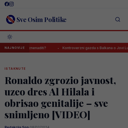
Skip
to
content
Sve Osim Politike
će mnoge iznenaditi?
Kontroverzni gazda s Balkana o Jovi Lukiću: 
NAJNOVIJE
ISTAKNUTE
Ronaldo zgrozio javnost,
uzeo dres Al Hilala i
obrisao genitalije – sve
snimljeno [VIDEO]
Redakcija Sop
·
08/02/2024