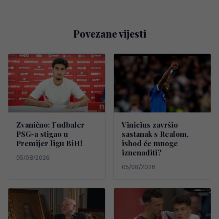
Povezane vijesti
Zvanično: Fudbaler
Vinicius završio
PSG-a stigao u
sastanak s Realom,
Premijer ligu BiH!
ishod će mnoge
iznenaditi?
05/08/2026
05/08/2026