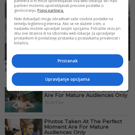
partnera ili ih može upotrebljavati ova web-lokacija. Mi i naši
partneri možemo upotrebljavati precizne podatke o
geolociranju.
Popis partnera.
Neki dobavljači mogu obrađivati vaše osobne podatke na
temelju legitimnog interesa. Ako se ne slažete s tim, u
nastavku možete upravljati svojim opcijama. Potražite vezu pri
dnu ove stranice ili na izborniku web-lokacije za upravljanje
pristankom ili povlačenje pristanka u postavkama privatnosti i
kolačića.
Pristanak
Upravljanje opcijama