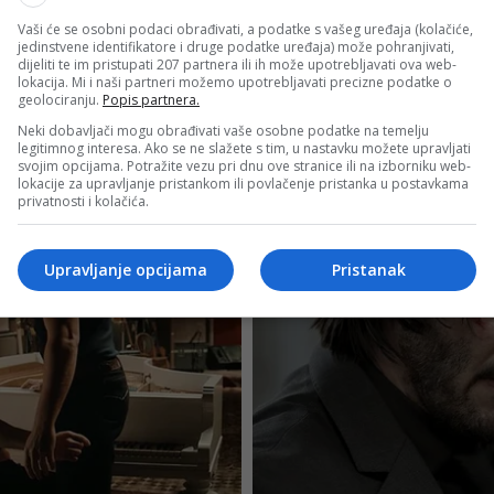
Vaši će se osobni podaci obrađivati, a podatke s vašeg uređaja (kolačiće,
jedinstvene identifikatore i druge podatke uređaja) može pohranjivati,
dijeliti te im pristupati 207 partnera ili ih može upotrebljavati ova web-
lokacija. Mi i naši partneri možemo upotrebljavati precizne podatke o
geolociranju.
Popis partnera.
Neki dobavljači mogu obrađivati vaše osobne podatke na temelju
legitimnog interesa. Ako se ne slažete s tim, u nastavku možete upravljati
svojim opcijama. Potražite vezu pri dnu ove stranice ili na izborniku web-
lokacije za upravljanje pristankom ili povlačenje pristanka u postavkama
privatnosti i kolačića.
Upravljanje opcijama
Pristanak