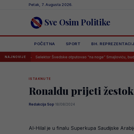
Skip
Petak, 7. Augusta 2026.
to
content
Sve Osim Politike
POČETNA
SPORT
BH. REPREZENTACI
Selektor Švedske otputovao “na noge” Smajloviću, budući Zmaj ima
NAJNOVIJE
ISTAKNUTE
Ronaldu prijeti žestok
Redakcija Sop
·
18/08/2024
Al-Hilal je u finalu Superkupa Saudijske Arabij