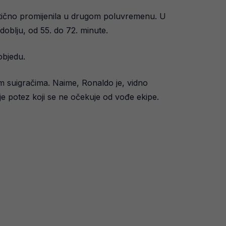
matično promijenila u drugom poluvremenu. U
zdoblju, od 55. do 72. minute.
pobjedu.
m suigračima. Naime, Ronaldo je, vidno
 je potez koji se ne očekuje od vođe ekipe.