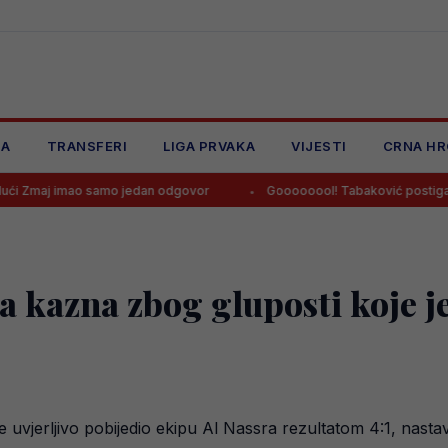
JA
TRANSFERI
LIGA PRVAKA
VIJESTI
CRNA HR
o samo jedan odgovor
Goooooool! Tabaković postigao prvijenac z
a kazna zbog gluposti koje j
e uvjerljivo pobijedio ekipu Al Nassra rezultatom 4:1, nasta