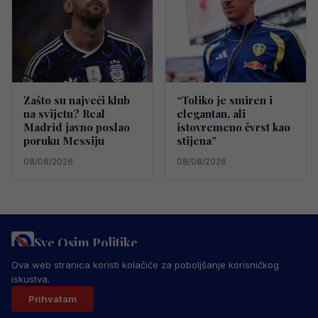
Zašto su najveći klub
“Toliko je smiren i
na svijetu? Real
elegantan, ali
Madrid javno poslao
istovremeno čvrst kao
poruku Messiju
stijena”
08/08/2026
08/08/2026
Sve Osim Politike
PRAVILA PRIVATNOSTI
MARKETING
USLOVI KORIŠTENJA
Ova web stranica koristi kolačiće za poboljšanje korisničkog
IMPRESSUM
KONTAKT
iskustva.
© 2026 Sve Osim Politike. Sva prava zadržana.
Prihvatam