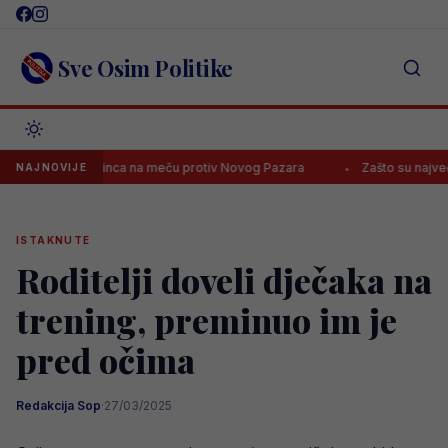
Skip
to
content
Sve Osim Politike
atnog zločinca na meču protiv Novog Pazara
Zašto su najveći klub n
NAJNOVIJE
ISTAKNUTE
Roditelji doveli dječaka na
trening, preminuo im je
pred očima
Redakcija Sop
·
27/03/2025