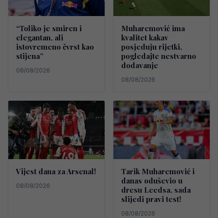
“Toliko je smiren i
Muharemović ima
elegantan, ali
kvalitet kakav
istovremeno čvrst kao
posjeduju rijetki,
stijena”
pogledajte nestvarno
dodavanje
08/08/2026
08/08/2026
Vijest dana za Arsenal!
Tarik Muharemović i
danas oduševio u
08/08/2026
dresu Leedsa, sada
slijedi pravi test!
08/08/2026