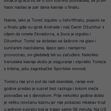
dvojica igrača su se u tom susretu posvađala, ali pravi
haos nastao je par dana kasnije u finalu.
Naime, iako je Tomić izgubio u četvrtfinalu, pojavio se
u finalu gdje su igrali Andrade i naš Damir Džumhur s
ciljem da omete Ekvadorca, a živce je izgubio i
Džumhur. Tomić se došetao sa šeširom na glavi i
sunčanim naočalama, lijepo sjeo i namjerno
provocirao, svi gledatelji bili su začuđeni. Nekoliko
trenutaka kasnije došlo je osiguranje i otpratilo Tomića
s tribina, pišu zagrebačke Sportske novosti.
Tomiću nije prvi put da radi skandale, ranije ove
godine predao je susret bez razloga i tokom meča
posvađao se s djevojkom. Prije nekoliko godina dobio
je veliku novčanu kaznu jer nije pokazao nikakav trud
u jednom susretu koji je trajao samo 58 minuta. Na US