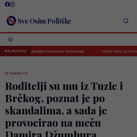
Skip
to
content
Sve Osim Politike
etki, pogledajte nestvarno dodavanje
Vijest dana za Arsenal!
NAJNOVIJE
ISTAKNUTE
Roditelji su mu iz Tuzle i
Brčkog, poznat je po
skandalima, a sada je
provocirao na meču
Damira Džumhura