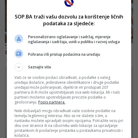
SOP.BA traži vašu dozvolu za korištenje ličnih
podataka za sljedeće:
Personalizirano oglašavanje i sadržaj, mjerenje
oglašavanja i sadržaja, uvidi u publiku i razvoj usluga
Pohrana i/ili pristup podacima na uređaju
Saznajte više
Vaši će se osobni podaci obrađivati, a podatke s vašeg
uređaja (kolačiće, jedinstvene identifikatore i druge podatke
uređaja) može pohranjivati, dijeliti te im pristupati 207
partnera ili ih može upotrebljavati ova web-lokacija. Mi i naši
partneri možemo upotrebljavati precizne podatke o
geolociranju.
Popis partnera.
Neki dobavljači mogu obrađivati vaše osobne podatke na
temelju legitimnog interesa. Ako se ne slažete s tim, u
nastavku možete upravljati svojim opcijama. Potražite vezu pri
dnu ove stranice ili na izborniku web-lokacije za upravljanje
pristankom ili povlačenje pristanka u postavkama privatnosti i
kolačića.