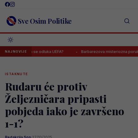
Skip
to
content
Sve Osim Politike
avi, čeka se odluka UEFA?
Barbarezova misteriozna poruka odjekn
NAJNOVIJE
ISTAKNUTE
Rudaru će protiv
Željezničara pripasti
pobjeda iako je završeno
1-1?
Redakcija Sop
·
27/10/2025