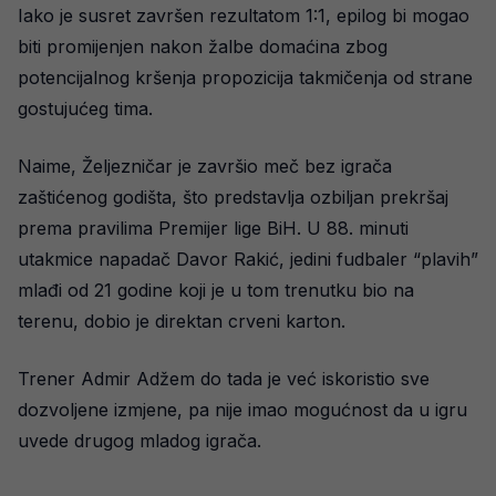
Iako je susret završen rezultatom 1:1, epilog bi mogao
biti promijenjen nakon žalbe domaćina zbog
potencijalnog kršenja propozicija takmičenja od strane
gostujućeg tima.
Naime, Željezničar je završio meč bez igrača
zaštićenog godišta, što predstavlja ozbiljan prekršaj
prema pravilima Premijer lige BiH. U 88. minuti
utakmice napadač Davor Rakić, jedini fudbaler “plavih”
mlađi od 21 godine koji je u tom trenutku bio na
terenu, dobio je direktan crveni karton.
Trener Admir Adžem do tada je već iskoristio sve
dozvoljene izmjene, pa nije imao mogućnost da u igru
uvede drugog mladog igrača.