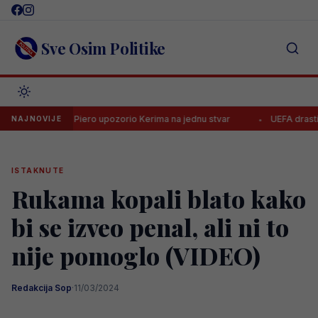
Skip
to
content
Sve Osim Politike
rni Del Piero upozorio Kerima na jednu stvar
UEFA drastično kazni
NAJNOVIJE
ISTAKNUTE
Rukama kopali blato kako
bi se izveo penal, ali ni to
nije pomoglo (VIDEO)
Redakcija Sop
·
11/03/2024