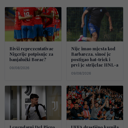
Bivši reprezentativac
Nije imao mjesta kod
Nigerije potpisuje za
Barbareza, sinoć je
banjalučki Borac?
postigao hat-trick i
prvi je strijelac HNL-a
09/08/2026
09/08/2026
Legendarni Del Piero
UEFA drastično kaznila