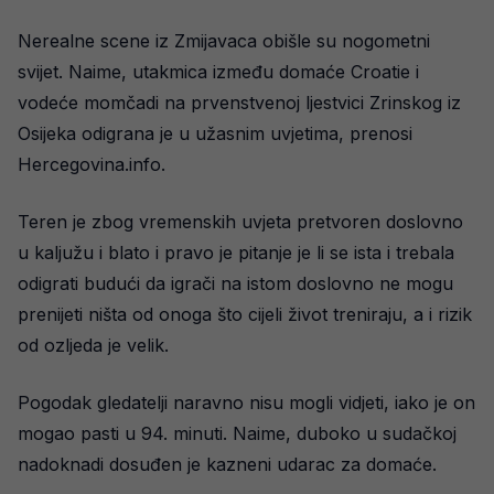
Nerealne scene iz Zmijavaca obišle su nogometni
svijet. Naime, utakmica između domaće Croatie i
vodeće momčadi na prvenstvenoj ljestvici Zrinskog iz
Osijeka odigrana je u užasnim uvjetima, prenosi
Hercegovina.info.
Teren je zbog vremenskih uvjeta pretvoren doslovno
u kaljužu i blato i pravo je pitanje je li se ista i trebala
odigrati budući da igrači na istom doslovno ne mogu
prenijeti ništa od onoga što cijeli život treniraju, a i rizik
od ozljeda je velik.
Pogodak gledatelji naravno nisu mogli vidjeti, iako je on
mogao pasti u 94. minuti. Naime, duboko u sudačkoj
nadoknadi dosuđen je kazneni udarac za domaće.