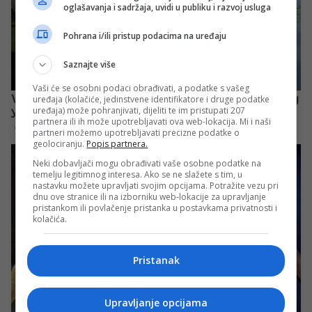
oglašavanja i sadržaja, uvidi u publiku i razvoj usluga
Pohrana i/ili pristup podacima na uređaju
Saznajte više
Vaši će se osobni podaci obrađivati, a podatke s vašeg
uređaja (kolačiće, jedinstvene identifikatore i druge podatke
uređaja) može pohranjivati, dijeliti te im pristupati 207
partnera ili ih može upotrebljavati ova web-lokacija. Mi i naši
partneri možemo upotrebljavati precizne podatke o
geolociranju.
Popis partnera.
Neki dobavljači mogu obrađivati vaše osobne podatke na
temelju legitimnog interesa. Ako se ne slažete s tim, u
nastavku možete upravljati svojim opcijama. Potražite vezu pri
dnu ove stranice ili na izborniku web-lokacije za upravljanje
pristankom ili povlačenje pristanka u postavkama privatnosti i
kolačića.
Pristanak
Upravljanje opcijama