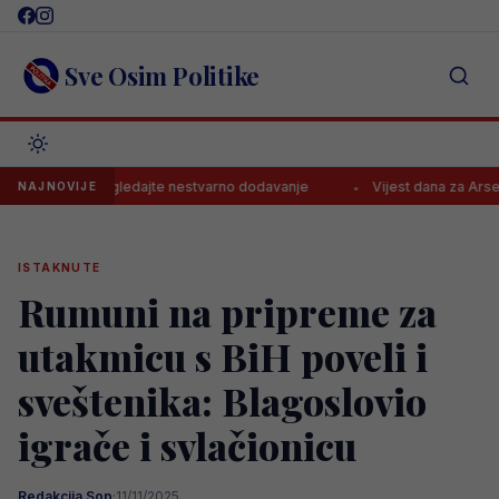
Skip
to
content
Sve Osim Politike
etki, pogledajte nestvarno dodavanje
Vijest dana za Arsenal!
NAJNOVIJE
ISTAKNUTE
Rumuni na pripreme za
utakmicu s BiH poveli i
sveštenika: Blagoslovio
igrače i svlačionicu
Redakcija Sop
·
11/11/2025