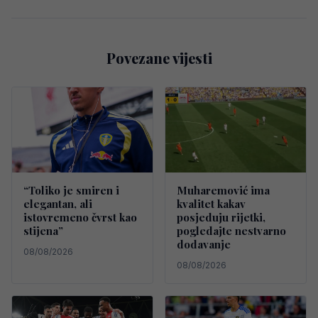
Povezane vijesti
“Toliko je smiren i
Muharemović ima
elegantan, ali
kvalitet kakav
istovremeno čvrst kao
posjeduju rijetki,
stijena”
pogledajte nestvarno
dodavanje
08/08/2026
08/08/2026