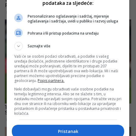
podataka za sljedeće:
Personalizirano oglašavanje i sadržaj, mjerenje
oglašavanja i sadržaja, uvidi u publiku i razvoj usluga
Pohrana i/ili pristup podacima na uređaju
Saznajte više
Vaši će se osobni podaci obrađivati, a podatke s vašeg
uređaja (kolačiće, jedinstvene identifikatore i druge podatke
uređaja) može pohranjivati, dijeliti te im pristupati 207
partnera ili ih može upotrebljavati ova web-lokacija. Mi i naši
partneri možemo upotrebljavati precizne podatke o
geolociranju.
Popis partnera.
Neki dobavljači mogu obrađivati vaše osobne podatke na
temelju legitimnog interesa. Ako se ne slažete s tim, u
nastavku možete upravljati svojim opcijama. Potražite vezu pri
dnu ove stranice ili na izborniku web-lokacije za upravljanje
pristankom ili povlačenje pristanka u postavkama privatnosti i
kolačića.
Pristanak