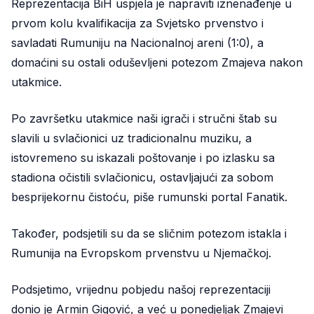
Reprezentacija BiH uspjela je napraviti iznenađenje u
prvom kolu kvalifikacija za Svjetsko prvenstvo i
savladati Rumuniju na Nacionalnoj areni (1:0), a
domaćini su ostali oduševljeni potezom Zmajeva nakon
utakmice.
Po završetku utakmice naši igrači i stručni štab su
slavili u svlačionici uz tradicionalnu muziku, a
istovremeno su iskazali poštovanje i po izlasku sa
stadiona očistili svlačionicu, ostavljajući za sobom
besprijekornu čistoću, piše rumunski portal Fanatik.
Također, podsjetili su da se sličnim potezom istakla i
Rumunija na Evropskom prvenstvu u Njemačkoj.
Podsjetimo, vrijednu pobjedu našoj reprezentaciji
donio je Armin Gigović, a već u ponedjeljak Zmajevi