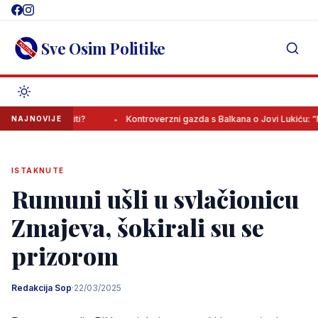
Skip
to
content
Sve Osim Politike
 iznenaditi?
Kontroverzni gazda s Balkana o Jovi Lukiću: “Neka do
NAJNOVIJE
ISTAKNUTE
Rumuni ušli u svlačionicu
Zmajeva, šokirali su se
prizorom
Redakcija Sop
·
22/03/2025