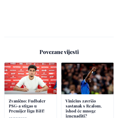
Povezane vijesti
Zvanično: Fudbaler
Vinicius završio
PSG-a stigao u
sastanak s Realom,
Premijer ligu BiH!
ishod će mnoge
iznenaditi?