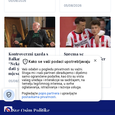
05/08/2026
05/08/2026
Kontroverzni gazda s
Sprema se
Balkana o Jovi Lukiću:
senzacionalni transfer
“Neka dođe, mogu mu
Perišića?!
dati 30.000 eura
05/08/2026
mjesečno, više ne”
05/08/2026
Sve Osim Politike