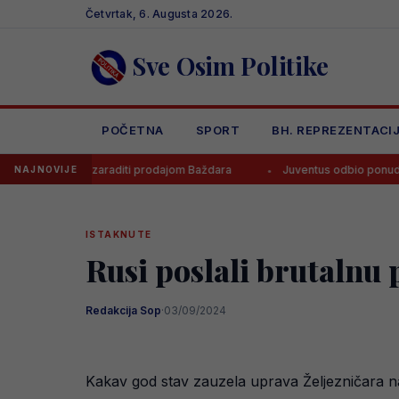
Skip
Četvrtak, 6. Augusta 2026.
to
content
Sve Osim Politike
POČETNA
SPORT
BH. REPREZENTACI
oza zaraditi prodajom Baždara
Juventus odbio ponudu za Bosanca, 
NAJNOVIJE
ISTAKNUTE
Rusi poslali brutalnu 
Redakcija Sop
·
03/09/2024
Kakav god stav zauzela uprava Željezničara na