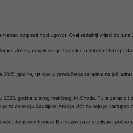
trebao potpisati novi ugovor. Ovaj sadašnji vrijedi do juna
omeo Jozak, čovjek koji je zaposlen u Ministarstvu sporta S
a 2025. godine, uz opciju produžetka saradnje na još jednu 
u 2023. godine iz svog matičnog Al-Ohoda. Tu je zaradio i p
o je za selekciju Saudijske Arabije U21 za koju je nastupao n
vića, dolaskom trenera Đurbuzovića je prodisao i počeo po