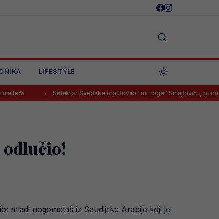
ONIKA
LIFESTYLE
Selektor Švedske otputovao “na noge” Smajloviću, budući Zmaj imao
 odlučio!
: mladi nogometaš iz Saudijske Arabije koji je