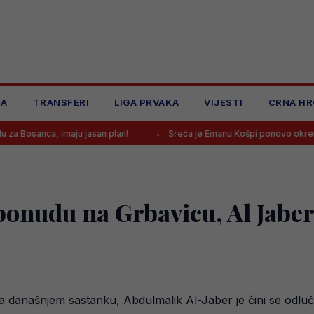
JA
TRANSFERI
LIGA PRVAKA
VIJESTI
CRNA HR
imaju jasan plan!
Sreća je Emanu Košpi ponovo okrenula leđa
ponudu na Grbavicu, Al Jaber
 današnjem sastanku, Abdulmalik Al-Jaber je čini se odlučio