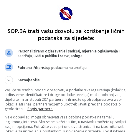
SOP.BA traži vašu dozvolu za korištenje ličnih
podataka za sljedeće:
Personalizirano oglašavanje i sadržaj, mjerenje oglašavanja i
sadržaja, uvidi u publiku i razvoj usluga
Pohrana i/ili pristup podacima na uređaju
Saznajte više
Vaši će se osobni podaci obrađivati, a podatke s vašeg uređaja (kolačiće,
jedinstvene identifikatore i druge podatke uređaja) može pohranjivati,
dijeliti te im pristupati 207 partnera ili ih može upotrebljavati ova web-
lokacija. Mi i naši partneri možemo upotrebljavati precizne podatke o
geolociranju.
Popis partnera.
Neki dobavljači mogu obrađivati vaše osobne podatke na temelju
legitimnog interesa. Ako se ne slažete s tim, u nastavku možete upravljati
svojim opcijama. Potražite vezu pri dnu ove stranice ili na izborniku web-
lokacije za upravljanje pristankom ili povlačenje pristanka u postavkama