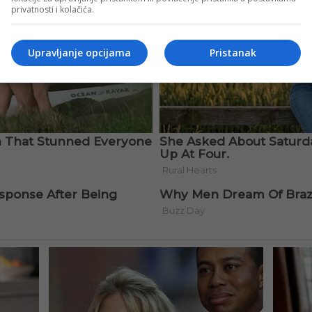
privatnosti i kolačića.
Upravljanje opcijama
Pristanak