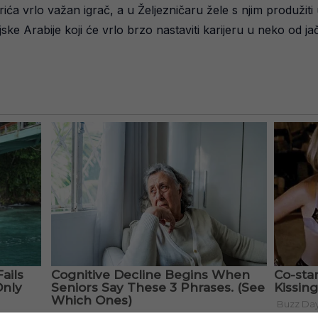
ića vrlo važan igrač, a u Željezničaru žele s njim produžit
 Arabije koji će vrlo brzo nastaviti karijeru u neko od jačih