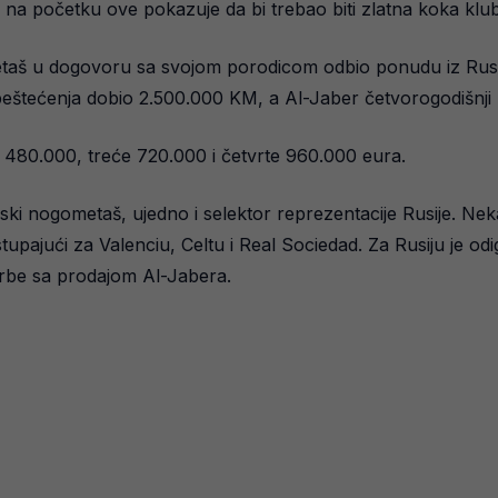
a na početku ove pokazuje da bi trebao biti zlatna koka klub
taš u dogovoru sa svojom porodicom odbio ponudu iz Rusije
obeštećenja dobio 2.500.000 KM, a Al-Jaber četvorogodišnji
 480.000, treće 720.000 i četvrte 960.000 eura.
uski nogometaš, ujedno i selektor reprezentacije Rusije. Ne
stupajući za Valenciu, Celtu i Real Sociedad. Za Rusiju je od
rbe sa prodajom Al-Jabera.