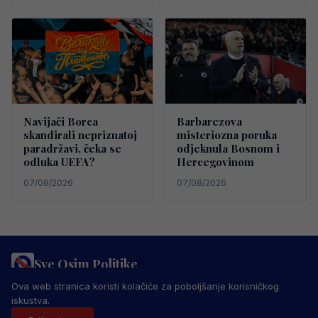
Navijači Borca
Barbarezova
skandirali nepriznatoj
misteriozna poruka
paradržavi, čeka se
odjeknula Bosnom i
odluka UEFA?
Hercegovinom
07/08/2026
07/08/2026
Sve Osim Politike
PRAVILA PRIVATNOSTI
MARKETING
USLOVI KORIŠTENJA
Ova web stranica koristi kolačiće za poboljšanje korisničkog
IMPRESSUM
KONTAKT
iskustva.
© 2026 Sve Osim Politike. Sva prava zadržana.