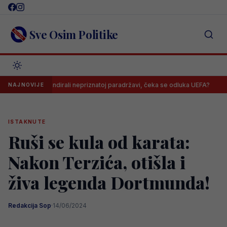
Skip
to
content
Sve Osim Politike
 Borca skandirali nepriznatoj paradržavi, čeka se odluka UEFA?
Barb
NAJNOVIJE
ISTAKNUTE
Ruši se kula od karata:
Nakon Terzića, otišla i
živa legenda Dortmunda!
Redakcija Sop
·
14/06/2024