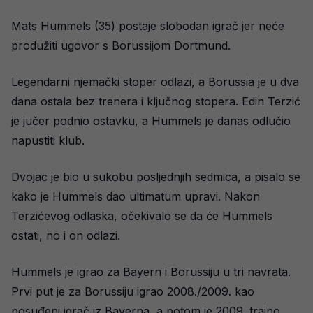
Mats Hummels (35) postaje slobodan igrač jer neće
produžiti ugovor s Borussijom Dortmund.
Legendarni njemački stoper odlazi, a Borussia je u dva
dana ostala bez trenera i ključnog stopera. Edin Terzić
je jučer podnio ostavku, a Hummels je danas odlučio
napustiti klub.
Dvojac je bio u sukobu posljednjih sedmica, a pisalo se
kako je Hummels dao ultimatum upravi. Nakon
Terzićevog odlaska, očekivalo se da će Hummels
ostati, no i on odlazi.
Hummels je igrao za Bayern i Borussiju u tri navrata.
Prvi put je za Borussiju igrao 2008./2009. kao
posuđeni igrač iz Bayerna, a potom je 2009. trajno