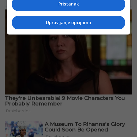
Pristanak
Upravljanje opcijama