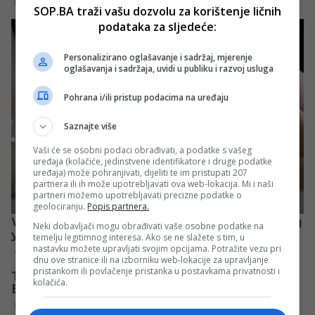
SOP.BA traži vašu dozvolu za korištenje ličnih
podataka za sljedeće:
Personalizirano oglašavanje i sadržaj, mjerenje
oglašavanja i sadržaja, uvidi u publiku i razvoj usluga
Pohrana i/ili pristup podacima na uređaju
Saznajte više
Vaši će se osobni podaci obrađivati, a podatke s vašeg
uređaja (kolačiće, jedinstvene identifikatore i druge podatke
uređaja) može pohranjivati, dijeliti te im pristupati 207
partnera ili ih može upotrebljavati ova web-lokacija. Mi i naši
partneri možemo upotrebljavati precizne podatke o
geolociranju.
Popis partnera.
Neki dobavljači mogu obrađivati vaše osobne podatke na
temelju legitimnog interesa. Ako se ne slažete s tim, u
nastavku možete upravljati svojim opcijama. Potražite vezu pri
dnu ove stranice ili na izborniku web-lokacije za upravljanje
pristankom ili povlačenje pristanka u postavkama privatnosti i
kolačića.