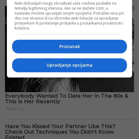
Neki dobavljači mogu obrađivati vaše osobne podatke na
temelju legitimnog interesa. Ako se ne slažete s tim, u
nastavku možete upravljati svojim opcijama. Potražite vezu pri
dnu ove stranice ili na izborniku web-lokacije za upravljanje
pristankom ili povlačenje pristanka u postavkama privatnosti i
kolačića.
Pristanak
Upravljanje opcijama