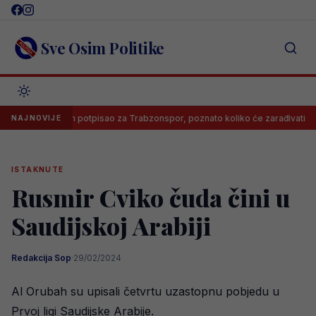
Skip
to
content
Sve Osim Politike
Salah potpisao za Trabzonspor, poznato koliko će zarađivati
NAJNOVIJE
ISTAKNUTE
Rusmir Cviko čuda čini u
Saudijskoj Arabiji
Redakcija Sop
·
29/02/2024
Al Orubah su upisali četvrtu uzastopnu pobjedu u
Prvoj ligi Saudijske Arabije.