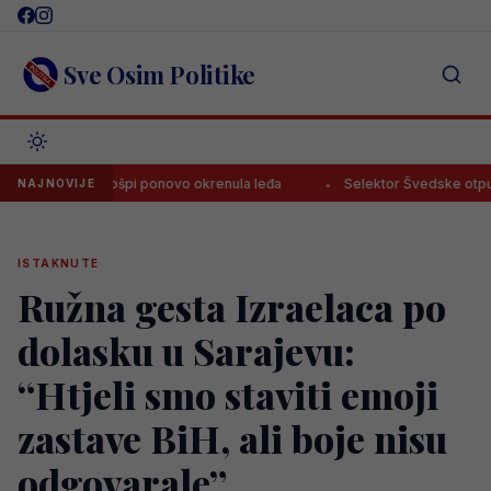
Skip
to
content
Sve Osim Politike
je Emanu Košpi ponovo okrenula leđa
Selektor Švedske otputovao
NAJNOVIJE
ISTAKNUTE
Ružna gesta Izraelaca po
dolasku u Sarajevu:
“Htjeli smo staviti emoji
zastave BiH, ali boje nisu
odgovarale”