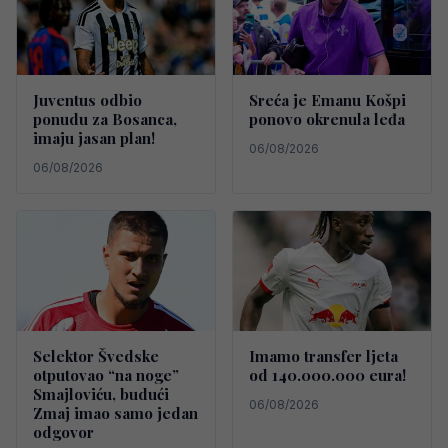
Juventus odbio
Sreća je Emanu Košpi
ponudu za Bosanca,
ponovo okrenula leđa
imaju jasan plan!
06/08/2026
06/08/2026
Selektor Švedske
Imamo transfer ljeta
otputovao “na noge”
od 140.000.000 eura!
Smajloviću, budući
06/08/2026
Zmaj imao samo jedan
odgovor