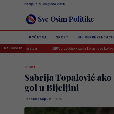
Skip
Nedjelja, 9. Augusta 2026.
to
content
Sve Osim Politike
POČETNA
SPORT
BH. REPREZENTACI
ar
UEFA drastično kaznila Borac, evo koliko moraju platiti i zbog č
NAJNOVIJE
SPORT
Sabrija Topalović ako 
gol u Bijeljini
Redakcija Sop
·
21/11/2025