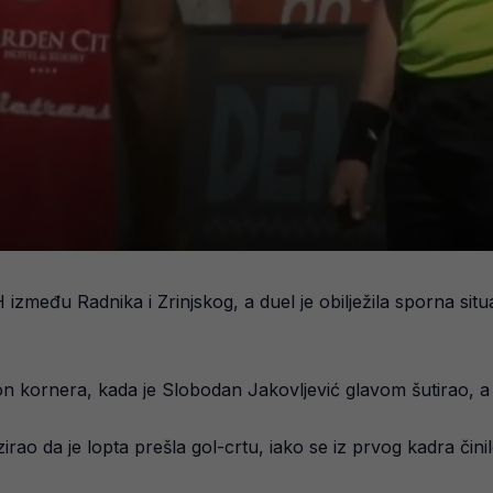
H između Radnika i Zrinjskog, a duel je obilježila sporna situ
akon kornera, kada je Slobodan Jakovljević glavom šutirao, a
zirao da je lopta prešla gol-crtu, iako se iz prvog kadra čini