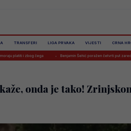
JA
TRANSFERI
LIGA PRVAKA
VIJESTI
CRNA HR
ega
Benjamin Šehić poražen četvrti put zaredom, povrijedio se u pr
kaže, onda je tako! Zrinjsko