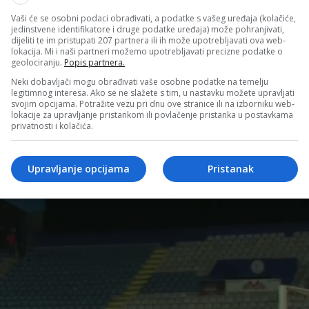
Vaši će se osobni podaci obrađivati, a podatke s vašeg uređaja (kolačiće,
jedinstvene identifikatore i druge podatke uređaja) može pohranjivati,
dijeliti te im pristupati 207 partnera ili ih može upotrebljavati ova web-
lokacija. Mi i naši partneri možemo upotrebljavati precizne podatke o
geolociranju.
Popis partnera.
Neki dobavljači mogu obrađivati vaše osobne podatke na temelju
legitimnog interesa. Ako se ne slažete s tim, u nastavku možete upravljati
svojim opcijama. Potražite vezu pri dnu ove stranice ili na izborniku web-
lokacije za upravljanje pristankom ili povlačenje pristanka u postavkama
privatnosti i kolačića.
Upravljanje opcijama
Pristanak