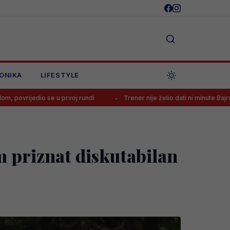
ONIKA
LIFESTYLE
voj rundi
Trener nije želio dati ni minute Bajraktareviću, pa doživio 
m priznat diskutabilan