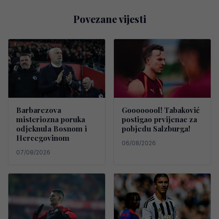
Povezane vijesti
Barbarezova
Goooooool! Tabaković
misteriozna poruka
postigao prvijenac za
odjeknula Bosnom i
pobjedu Salzburga!
Hercegovinom
06/08/2026
07/08/2026