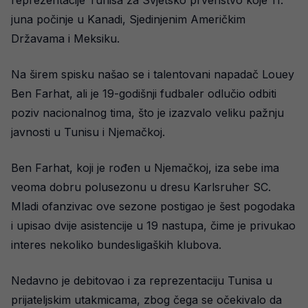
reprezentacije Tunisa za Svjetsko prvenstvo koje 11.
juna počinje u Kanadi, Sjedinjenim Američkim
Državama i Meksiku.
Na širem spisku našao se i talentovani napadač Louey
Ben Farhat, ali je 19-godišnji fudbaler odlučio odbiti
poziv nacionalnog tima, što je izazvalo veliku pažnju
javnosti u Tunisu i Njemačkoj.
Ben Farhat, koji je rođen u Njemačkoj, iza sebe ima
veoma dobru polusezonu u dresu Karlsruher SC.
Mladi ofanzivac ove sezone postigao je šest pogodaka
i upisao dvije asistencije u 19 nastupa, čime je privukao
interes nekoliko bundesligaških klubova.
Nedavno je debitovao i za reprezentaciju Tunisa u
prijateljskim utakmicama, zbog čega se očekivalo da