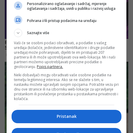
Personalizirano oglašavanje i sadržaj, mjerenje
oglašavanja i sadržaja, uvidi u publiku i razvoj usluga
Pohrana i/ili pristup podacima na uređaju
Saznajte više
Vaši će se osobni podaci obrađivati, a podatke s vašeg
uređaja (kolačiće, jedinstvene identifikatore i druge podatke
uređaja) može pohranjivati, dijeliti te im pristupati 207
partnera ili ih može upotrebljavati ova web-lokacija. Mi i naši
partneri možemo upotrebljavati precizne podatke o
geolociranju.
Popis partnera.
Neki dobavljači mogu obrađivati vaše osobne podatke na
temelju legitimnog interesa. Ako se ne slažete s tim, u
nastavku možete upravljati svojim opcijama. Potražite vezu pri
dnu ove stranice ili na izborniku web-lokacije za upravljanje
pristankom ili povlačenje pristanka u postavkama privatnosti i
kolačića.
Pristanak