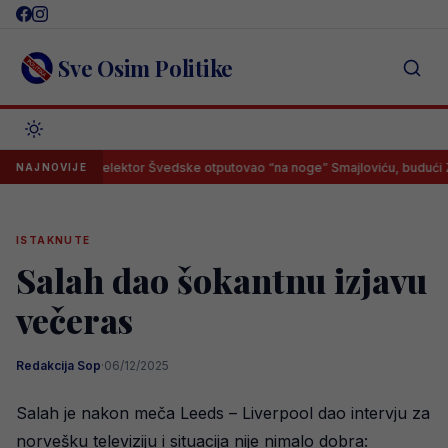
Skip
to
content
Sve Osim Politike
Selektor Švedske otputovao “na noge” Smajloviću, budući Zmaj 
NAJNOVIJE
ISTAKNUTE
Salah dao šokantnu izjavu
večeras
Redakcija Sop
·
06/12/2025
Salah je nakon meča Leeds – Liverpool dao intervju za
norvešku televiziju i situacija nije nimalo dobra: