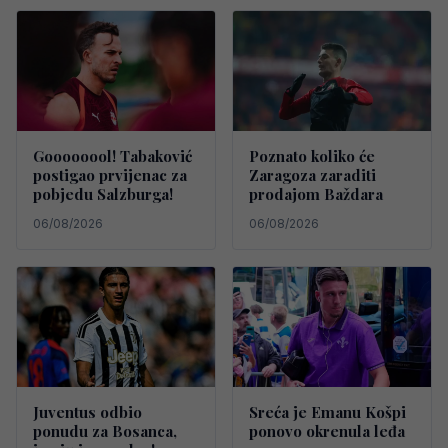
Goooooool! Tabaković
Poznato koliko će
postigao prvijenac za
Zaragoza zaraditi
pobjedu Salzburga!
prodajom Baždara
06/08/2026
06/08/2026
Juventus odbio
Sreća je Emanu Košpi
ponudu za Bosanca,
ponovo okrenula leđa