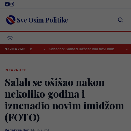
Skip
to
content
Sve Osim Politike
rener ikada!
Konačno: Samed Baždar ima novi klub
Da li j
NAJNOVIJE
ISTAKNUTE
Salah se ošišao nakon
nekoliko godina i
iznenadio novim imidžom
(FOTO)
Redakcija Sop
·
14/01/2024