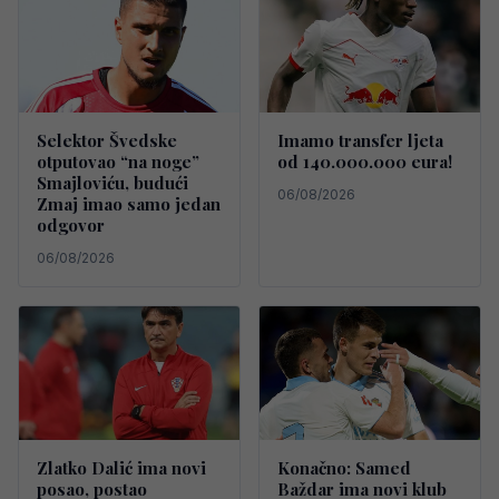
Selektor Švedske
Imamo transfer ljeta
otputovao “na noge”
od 140.000.000 eura!
Smajloviću, budući
06/08/2026
Zmaj imao samo jedan
odgovor
06/08/2026
Zlatko Dalić ima novi
Konačno: Samed
posao, postao
Baždar ima novi klub