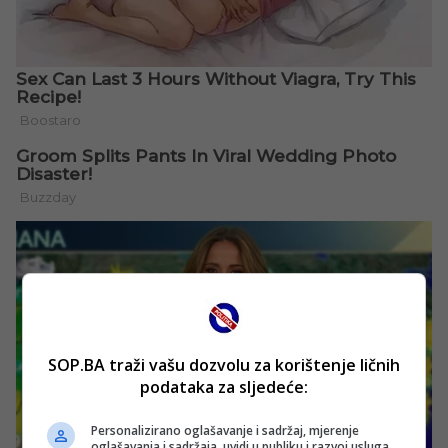
SOP.BA traži vašu dozvolu za korištenje ličnih
podataka za sljedeće:
Personalizirano oglašavanje i sadržaj, mjerenje
oglašavanja i sadržaja, uvidi u publiku i razvoj usluga