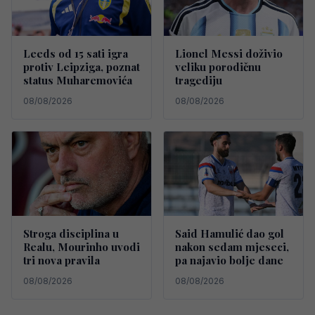
Leeds od 15 sati igra
Lionel Messi doživio
protiv Leipziga, poznat
veliku porodičnu
status Muharemovića
tragediju
08/08/2026
08/08/2026
Stroga disciplina u
Said Hamulić dao gol
Realu, Mourinho uvodi
nakon sedam mjeseci,
tri nova pravila
pa najavio bolje dane
08/08/2026
08/08/2026