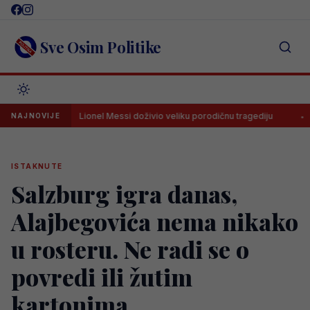
Skip
to
content
Sve Osim Politike
a
Lionel Messi doživio veliku porodičnu tragediju
Stroga di
NAJNOVIJE
ISTAKNUTE
Salzburg igra danas,
Alajbegovića nema nikako
u rosteru. Ne radi se o
povredi ili žutim
kartonima